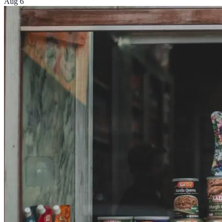
Aug 6