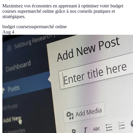
Maximisez vos économies en apprenant à optimiser votre budget
courses supermarché online grâce à nos conseils pratiques et
stratégiques.
budget courses
supermarché online
Aug 4