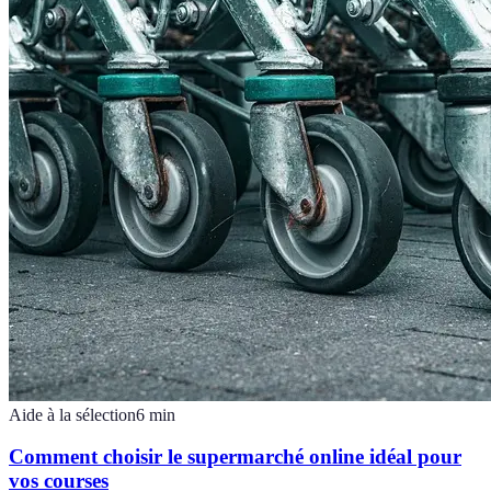
Aide à la sélection
6
min
Comment choisir le supermarché online idéal pour
vos courses