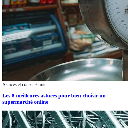
Astuces et conseils
6
min
Les 8 meilleures astuces pour bien choisir un
supermarché online