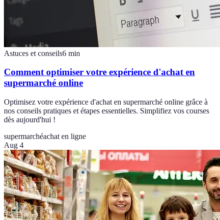
Astuces et conseils
6
min
Comment optimiser votre expérience d'achat en
supermarché online
Optimisez votre expérience d'achat en supermarché online grâce à
nos conseils pratiques et étapes essentielles. Simplifiez vos courses
dès aujourd'hui !
supermarché
achat en ligne
Aug 4