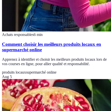
Achats responsables
6
min
Comment choisir les meilleurs produits locaux en
supermarché online
Apprenez à identifier et choisir les meilleurs produits locaux lors de
vos courses en ligne, pour allier qualité et responsabilité.
produits locaux
supermarché online
Aug 5