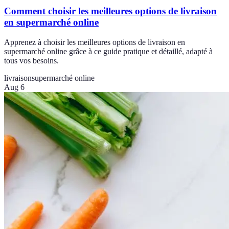
Comment choisir les meilleures options de livraison
en supermarché online
Apprenez à choisir les meilleures options de livraison en
supermarché online grâce à ce guide pratique et détaillé, adapté à
tous vos besoins.
livraison
supermarché online
Aug 6