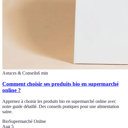
Astuces & Conseils
6
min
Comment choisir ses produits bio en supermarché
online ?
Apprenez à choisir les produits bio en supermarché online avec
notre guide détaillé. Des conseils pratiques pour une alimentation
saine.
Bio
Supermarché Online
Aug 5