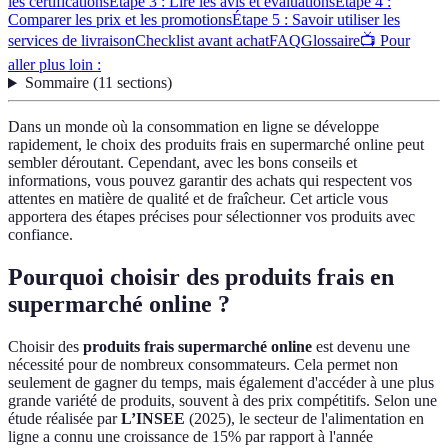
les certifications
Étape 3 : Lire les avis et évaluations
Étape 4 :
Comparer les prix et les promotions
Étape 5 : Savoir utiliser les
services de livraison
Checklist avant achat
FAQ
Glossaire
📺 Pour
aller plus loin :
Sommaire
(
11
sections
)
Dans un monde où la consommation en ligne se développe
rapidement, le choix des produits frais en supermarché online peut
sembler déroutant. Cependant, avec les bons conseils et
informations, vous pouvez garantir des achats qui respectent vos
attentes en matière de qualité et de fraîcheur. Cet article vous
apportera des étapes précises pour sélectionner vos produits avec
confiance.
Pourquoi choisir des produits frais en
supermarché online ?
Choisir des
produits frais supermarché online
est devenu une
nécessité pour de nombreux consommateurs. Cela permet non
seulement de gagner du temps, mais également d'accéder à une plus
grande variété de produits, souvent à des prix compétitifs. Selon une
étude réalisée par
L’INSEE
(2025), le secteur de l'alimentation en
ligne a connu une croissance de 15% par rapport à l'année