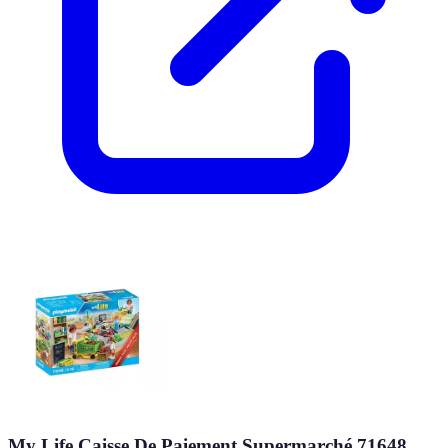
My Life Caisse De Paiement Supermarché 71648