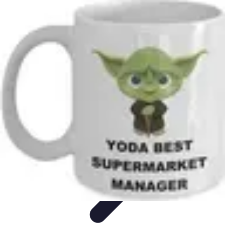
Supermarché Online
Astuces pratiques
Conseils pratiques
Tendances
Astuces et
conseils
Comparatif
Supermarché Online