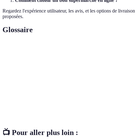
Comment choisir un bon supermarché en ligne ?
Regardez l'expérience utilisateur, les avis, et les options de livraison
proposées.
Glossaire
Terme
Définition
Aliments non transformés, comme fruits,
Produits frais
légumes, viandes et poissons.
Certification garantissant que les produits sont
Label bio
cultivés sans produits chimiques.
Date limite de
Date jusqu'à laquelle un produit peut être
consommation
consommé sans risque.
📺 Pour aller plus loin :