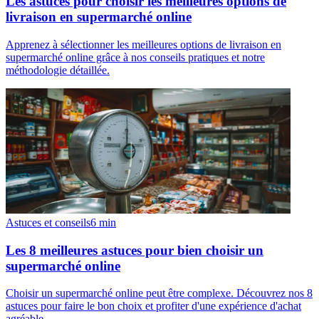
Les astuces pour choisir les meilleures options de
livraison en supermarché online
Apprenez à sélectionner les meilleures options de livraison en
supermarché online grâce à nos conseils pratiques et notre
méthodologie détaillée.
Astuces et conseils
6
min
Les 8 meilleures astuces pour bien choisir un
supermarché online
Choisir un supermarché online peut être complexe. Découvrez nos 8
astuces pour faire le bon choix et profiter d'une expérience d'achat
agréable.