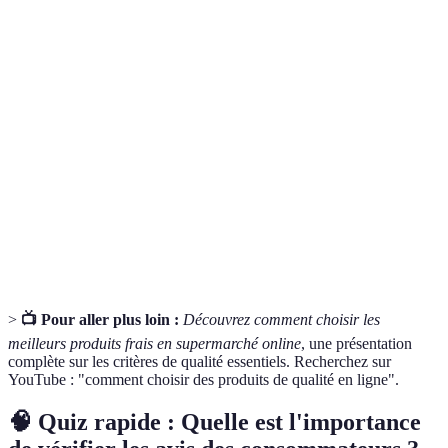
Terme
Définition
Label désignant que le produit respecte certaines
Certification
normes de qualité.
Date de
Date après laquelle le produit n'est plus garanti
péremption
comme frais.
Produit issu de l'agriculture biologique sans
Produit bio
pesticide.
>
📺 Pour aller plus loin :
Découvrez comment choisir les
meilleurs produits frais en supermarché online
, une présentation
complète sur les critères de qualité essentiels. Recherchez sur
YouTube : "comment choisir des produits de qualité en ligne".
🧠 Quiz rapide : Quelle est l'importance