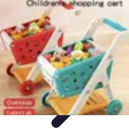
Supermarché Online
Astuces pratiques
Conseils pratiques
Tendances
Astuces et
conseils
Comparatif
Supermarché Online