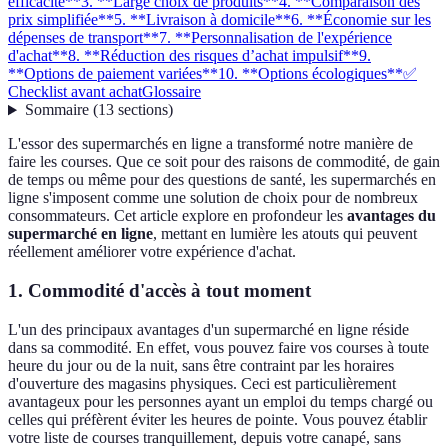
efficacité**
3. **Large choix de produits**
4. **Comparaison des
prix simplifiée**
5. **Livraison à domicile**
6. **Économie sur les
dépenses de transport**
7. **Personnalisation de l'expérience
d'achat**
8. **Réduction des risques d’achat impulsif**
9.
**Options de paiement variées**
10. **Options écologiques**
✅
Checklist avant achat
Glossaire
Sommaire
(
13
sections
)
L'essor des supermarchés en ligne a transformé notre manière de
faire les courses. Que ce soit pour des raisons de commodité, de gain
de temps ou même pour des questions de santé, les supermarchés en
ligne s'imposent comme une solution de choix pour de nombreux
consommateurs. Cet article explore en profondeur les
avantages du
supermarché en ligne
, mettant en lumière les atouts qui peuvent
réellement améliorer votre expérience d'achat.
1.
Commodité d'accès à tout moment
L'un des principaux avantages d'un supermarché en ligne réside
dans sa commodité. En effet, vous pouvez faire vos courses à toute
heure du jour ou de la nuit, sans être contraint par les horaires
d'ouverture des magasins physiques. Ceci est particulièrement
avantageux pour les personnes ayant un emploi du temps chargé ou
celles qui préfèrent éviter les heures de pointe. Vous pouvez établir
votre liste de courses tranquillement, depuis votre canapé, sans