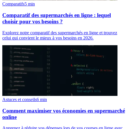
Comparatifs
5
min
Comparatif des supermarchés en ligne : lequel
choisir pour vos besoins ?
Explorez notre comparatif des supermarchés en ligne et trouvez
celui qui convient le mieux à vos besoins en 2026.
Astuces et conseils
6
min
Comment maximiser vos économies en supermarché
online
Apprenez à réduire vos dépenses lors de vos courses en ligne avec