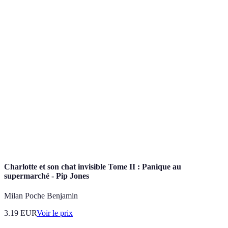
Terme
Définition
Expérience
Ensemble des émotions et attitudes d'un utilisateur
utilisateur
face à un système (site, application), crucial pour
(UX)
l'achat en ligne.
Panier
Fonctionnalité qui permet de rassembler et gérer des
d'achat
produits sélectionnés avant paiement.
Outil permettant de restreindre les résultats de
Filtre de
recherche selon des critères spécifiques (prix,
recherche
catégorie, etc.).
Charlotte et son chat invisible Tome II : Panique au
supermarché - Pip Jones
Milan Poche Benjamin
3.19
EUR
Voir le prix