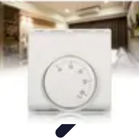
Supermarché Online
Astuces pratiques
Conseils pratiques
Tendances
Astuces et
conseils
Comparatif
Supermarché Online