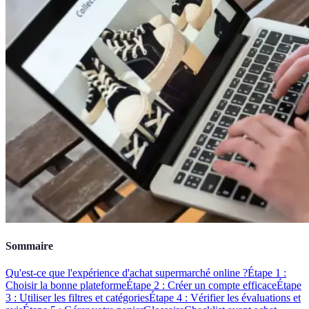
Sommaire
Qu'est-ce que l'expérience d'achat supermarché online ?
Étape 1 :
Choisir la bonne plateforme
Étape 2 : Créer un compte efficace
Étape
3 : Utiliser les filtres et catégories
Étape 4 : Vérifier les évaluations et