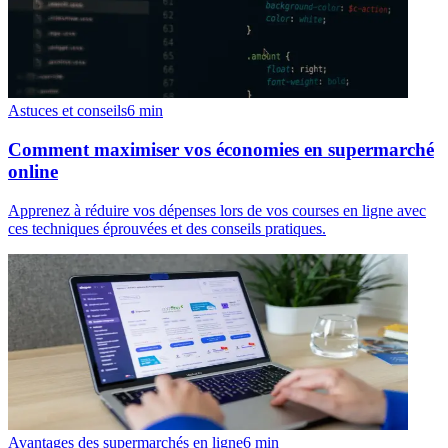
Astuces et conseils
6
min
Comment maximiser vos économies en supermarché
online
Apprenez à réduire vos dépenses lors de vos courses en ligne avec
ces techniques éprouvées et des conseils pratiques.
Avantages des supermarchés en ligne
6
min