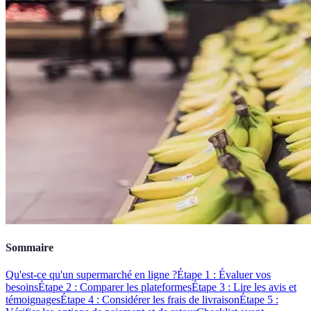
Sommaire
Qu'est-ce qu'un supermarché en ligne ?
Étape 1 : Évaluer vos
besoins
Étape 2 : Comparer les plateformes
Étape 3 : Lire les avis et
témoignages
Étape 4 : Considérer les frais de livraison
Étape 5 :