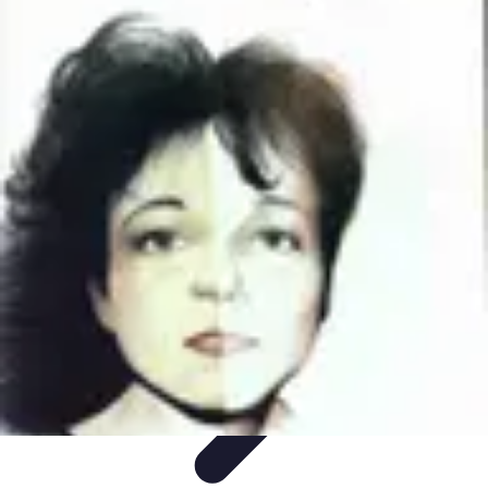
Supermarché Online
Astuces pratiques
Conseils pratiques
Tendances
Astuces et
conseils
Comparatif
Supermarché Online