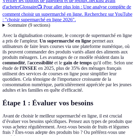
Vérifier les options de paiement et de retour
Checklist avant
d'acheter
Glossaire
📺 Pour aller plus loin : Une analyse complète de
comment choisir un supermarché en ligne. Recherchez sur YouTube
: "choisir supermarché en ligne 2026".
Sommaire
(
9
sections
)
Avec la digitalisation croissante, le concept de supermarché en ligne
a pris de l'ampleur.
Un supermarché en ligne
permet aux
utilisateurs de faire leurs courses via une plateforme numérique, où
ils peuvent commander des produits variés allant des aliments aux
produits ménagers. Les avantages de ce modèle résident dans la
commodité
, l'
accessibilité
et le
gain de temps
qu'il offre. Selon une
étude de
l'INSEE
en 2025, plus de 35% des ménages français
utilisent des services de courses en ligne pour simplifier leur
quotidien. Cela témoigne de l'importance croissante de la
consommation numérique, particulièrement appréciée par les jeunes
adultes et les familles en quête d'efficacité.
Étape 1 : Évaluer vos besoins
Avant de choisir le meilleur supermarché en ligne, il est crucial
d’évaluer vos besoins spécifiques. Pensez aux types de produits que
vous achetez régulièrement. Avez-vous besoin de fruits et légumes
frais ? Êtes-vous adepte des produits bio ? Ou préférez-vous une