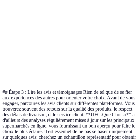
Diversité
des
Élevée
Moyenne
Élevée
produits
Options de
1-3 jours
2-5 jours
1-4 jours
livraison
Facilité de
Très facile
Moyenne
Difficile
navigation
Promotions
Hebdomadaires
Mensuelles
Hebdomadair
## Étape 3 : Lire les avis et témoignages Rien de tel que de se fier
aux expériences des autres pour orienter votre choix. Avant de vous
engager, parcourez les avis clients sur différentes plateformes. Vous
trouverez souvent des retours sur la qualité des produits, le respect
des délais de livraison, et le service client. **UFC-Que Choisir** a
d'ailleurs des analyses régulièrement mises à jour sur les principaux
supermarchés en ligne, vous fournissant un bon aperçu pour faire le
choix le plus éclairé. Il est essentiel de ne pas se baser uniquement
sur quelques avis; cherchez un échantillon représentatif pour obtenir