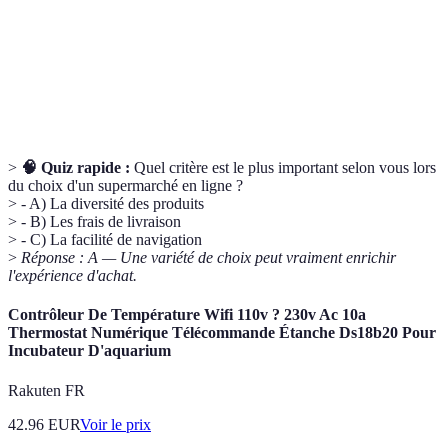
Frais de
Coûts associés à l'expédition des produits
livraison
commandés à domicile.
Politique de
Règles établissant les conditions dans lesquelles un
retour
client peut retourner un produit.
>
🧠 Quiz rapide :
Quel critère est le plus important selon vous lors
du choix d'un supermarché en ligne ?
> - A) La diversité des produits
> - B) Les frais de livraison
> - C) La facilité de navigation
>
Réponse : A — Une variété de choix peut vraiment enrichir
l'expérience d'achat.
Contrôleur De Température Wifi 110v ? 230v Ac 10a
Thermostat Numérique Télécommande Étanche Ds18b20 Pour
Incubateur D'aquarium
Rakuten FR
42.96
EUR
Voir le prix