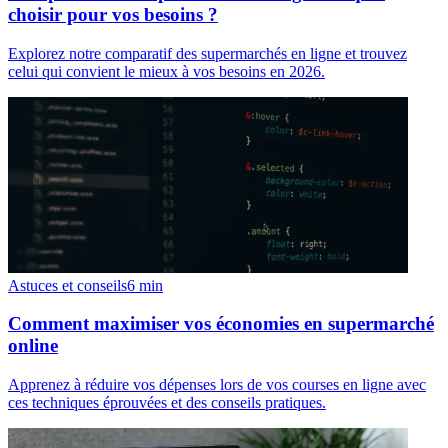
choisir pour vos besoins ?
Explorez notre comparatif des supermarchés en ligne et trouvez
celui qui convient le mieux à vos besoins en 2026.
Astuces et conseils
6
min
Comment maximiser vos économies en supermarché
online
Apprenez à réduire vos dépenses lors de vos courses en ligne avec
ces techniques éprouvées et des conseils pratiques.