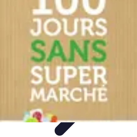
Supermarché Online
Astuces pratiques
Conseils pratiques
Tendances
Astuces et
conseils
Comparatif
Supermarché Online