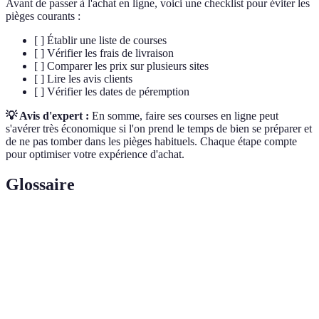
Avant de passer à l'achat en ligne, voici une checklist pour éviter les
pièges courants :
[ ] Établir une liste de courses
[ ] Vérifier les frais de livraison
[ ] Comparer les prix sur plusieurs sites
[ ] Lire les avis clients
[ ] Vérifier les dates de péremption
💡 Avis d'expert :
En somme, faire ses courses en ligne peut
s'avérer très économique si l'on prend le temps de bien se préparer et
de ne pas tomber dans les pièges habituels. Chaque étape compte
pour optimiser votre expérience d'achat.
Glossaire
Terme
Définition
Frais de
Coût associé à l'expédition de vos articles depuis le
livraison
supermarché vers votre domicile.
Date limite à laquelle un produit alimentaire doit
Date de