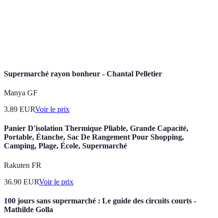
être consommé pour garantir sa sécurité et sa
péremption
qualité.
Retours d'expérience laissés par d'autres
Avis clients
consommateurs sur des produits achetés.
Supermarché rayon bonheur - Chantal Pelletier
Manya GF
3.89
EUR
Voir le prix
Panier D'isolation Thermique Pliable, Grande Capacité,
Portable, Étanche, Sac De Rangement Pour Shopping,
Camping, Plage, École, Supermarché
Rakuten FR
36.90
EUR
Voir le prix
100 jours sans supermarché : Le guide des circuits courts -
Mathilde Golla