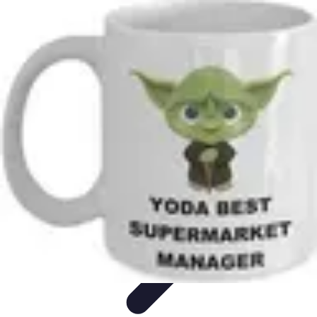
Supermarché Online
Astuces pratiques
Conseils pratiques
Tendances
Astuces et
conseils
Comparatif
Supermarché Online