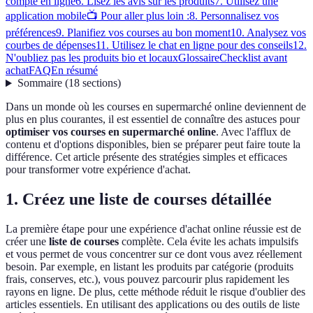
compte en ligne
6. Lisez les avis sur les produits
7. Utilisez une
application mobile
📺 Pour aller plus loin :
8. Personnalisez vos
préférences
9. Planifiez vos courses au bon moment
10. Analysez vos
courbes de dépenses
11. Utilisez le chat en ligne pour des conseils
12.
N'oubliez pas les produits bio et locaux
Glossaire
Checklist avant
achat
FAQ
En résumé
Sommaire
(
18
sections
)
Dans un monde où les courses en supermarché online deviennent de
plus en plus courantes, il est essentiel de connaître des astuces pour
optimiser vos courses en supermarché online
. Avec l'afflux de
contenu et d'options disponibles, bien se préparer peut faire toute la
différence. Cet article présente des stratégies simples et efficaces
pour transformer votre expérience d'achat.
1. Créez une liste de courses détaillée
La première étape pour une expérience d'achat online réussie est de
créer une
liste de courses
complète. Cela évite les achats impulsifs
et vous permet de vous concentrer sur ce dont vous avez réellement
besoin. Par exemple, en listant les produits par catégorie (produits
frais, conserves, etc.), vous pouvez parcourir plus rapidement les
rayons en ligne. De plus, cette méthode réduit le risque d'oublier des
articles essentiels. En utilisant des applications ou des outils de liste