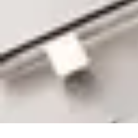
Supermarché Online
Astuces pratiques
Conseils pratiques
Tendances
Astuces et conseils
Com
Supermarché Online