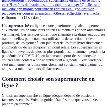
ligne
Questions fréquentes
Quel supermarché en ligne est le moins
cher ?
Les frais de livraison sont-ils toujours à payer ?
Quelle est la
meilleure app mobile pour faire des courses en ligne ?
Peut-on
récupérer ses courses en magasin ?
Glossaire
Checklist avant achat
Sommaire
(
12
sections
)
Un
supermarché en ligne
est une plateforme digitale qui permet
aux internautes de faire leurs courses alimentaires et non alimentaires
via Internet. Ces services offrent une alternative pratique aux courses
traditionnelles, permettant aux utilisateurs de sélectionner des
produits, de les ajouter à leur panier et de les faire livrer directement
à domicile ou de les récupérer en point relais. Les supermarchés en
ligne sont devenus de plus en plus populaires, notamment pendant la
pandémie de COVID-19, où la demande pour des solutions de
courses sans contact a considérablement augmenté. Cette tendance
s'est maintenue, les utilisateurs cherchant constamment à gagner du
temps et à minimiser leurs déplacements.
Comment choisir son supermarché en
ligne ?
Choisir un supermarché en ligne adéquat dépend de plusieurs
facteurs essentiels. Voici un guide détaillé sur ce que vous devez
prendre en compte :