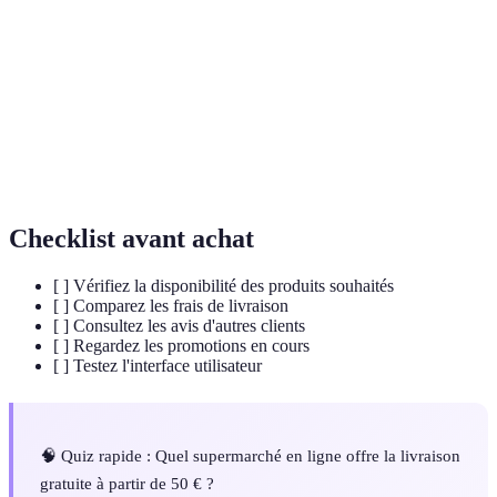
collect
retirer en magasin.
E-
Commerce se déroulant entièrement en ligne.
commerce
Livraison
Service de livraison rapide, souvent le jour même
express
ou le lendemain.
Checklist avant achat
[ ] Vérifiez la disponibilité des produits souhaités
[ ] Comparez les frais de livraison
[ ] Consultez les avis d'autres clients
[ ] Regardez les promotions en cours
[ ] Testez l'interface utilisateur
🧠 Quiz rapide : Quel supermarché en ligne offre la livraison
gratuite à partir de 50 € ?