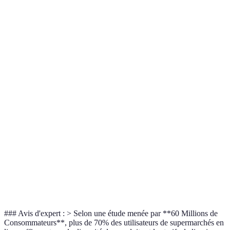
Critère
Supermarché A
Supermarché B
Supermarch
Gamme de
Très variée
Moyenne
Variée
produits
Livraison
Frais de
3,99 €
1,99 €
gratuite à par
livraison
de 50 €
Interface
Intuitive
Complexe
Simple
utilisateur
-10% sur les
Remises à par
Promotions
fruits &
-5% sur tout
de 40 €
légumes
### Avis d'expert : > Selon une étude menée par **60 Millions de
Consommateurs**, plus de 70% des utilisateurs de supermarchés en