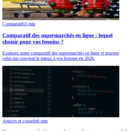
Comparatifs
5
min
Comparatif des supermarchés en ligne : lequel
choisir pour vos besoins ?
Explorez notre comparatif des supermarchés en ligne et trouvez
celui qui convient le mieux à vos besoins en 2026.
Astuces et conseils
6
min