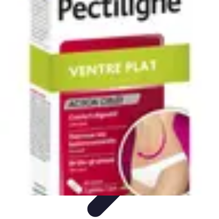
Supermarché Online
Astuces pratiques
Conseils pratiques
Tendances
Astuces et
conseils
Comparatif
Supermarché Online