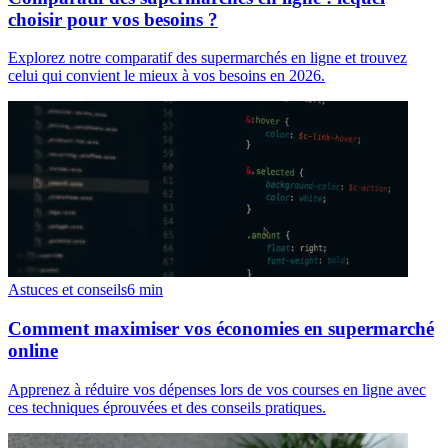
choisir pour vos besoins ?
Explorez notre comparatif des supermarchés en ligne et trouvez
celui qui convient le mieux à vos besoins en 2026.
Astuces et conseils
6
min
Comment maximiser vos économies en supermarché
online
Apprenez à réduire vos dépenses lors de vos courses en ligne avec
ces techniques éprouvées et des conseils pratiques.