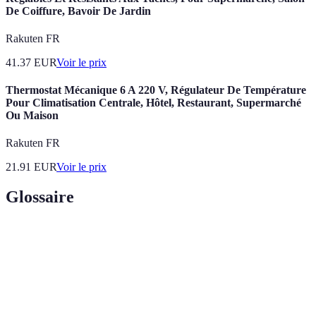
De Coiffure, Bavoir De Jardin
Rakuten FR
41.37
EUR
Voir le prix
Thermostat Mécanique 6 A 220 V, Régulateur De Température
Pour Climatisation Centrale, Hôtel, Restaurant, Supermarché
Ou Maison
Rakuten FR
21.91
EUR
Voir le prix
Glossaire
Terme
Définition
Système permettant de récupérer ses courses
Drive
commandées en ligne, sans entrer dans le magasin.