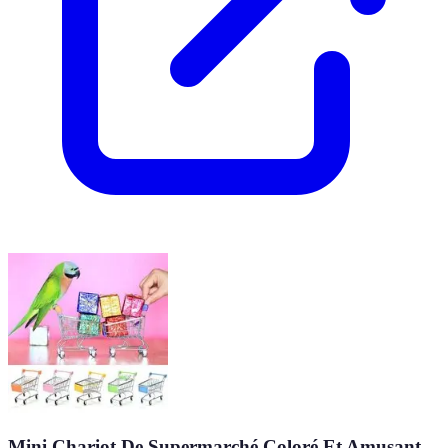
Mini Chariot De Supermarché Coloré Et Amusant,