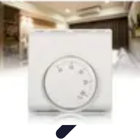
Supermarché Online
Astuces pratiques
Conseils pratiques
Tendances
Astuces et
conseils
Comparatif
Supermarché Online