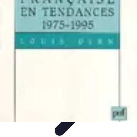
Supermarché Online
Astuces pratiques
Conseils pratiques
Tendances
Astuces et
conseils
Comparatif
Supermarché Online