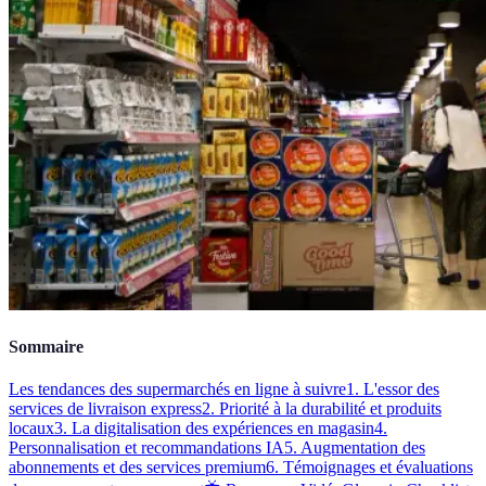
Sommaire
Les tendances des supermarchés en ligne à suivre
1. L'essor des
services de livraison express
2. Priorité à la durabilité et produits
locaux
3. La digitalisation des expériences en magasin
4.
Personnalisation et recommandations IA
5. Augmentation des
abonnements et des services premium
6. Témoignages et évaluations