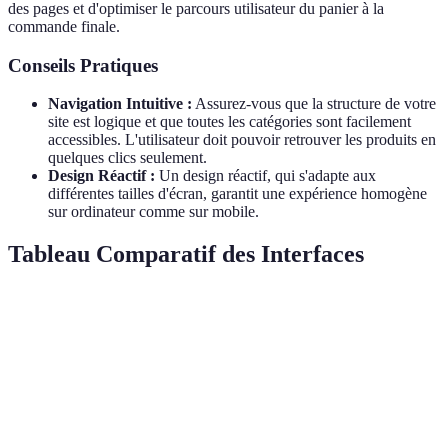
des pages et d'optimiser le parcours utilisateur du panier à la
commande finale.
Conseils Pratiques
Navigation Intuitive :
Assurez-vous que la structure de votre
site est logique et que toutes les catégories sont facilement
accessibles. L'utilisateur doit pouvoir retrouver les produits en
quelques clics seulement.
Design Réactif :
Un design réactif, qui s'adapte aux
différentes tailles d'écran, garantit une expérience homogène
sur ordinateur comme sur mobile.
Tableau Comparatif des Interfaces
Critère
Option A
Option B
Option C
Verd
Temps de
< 2
> 5
Opti
2-5 secondes
chargement
secondes
secondes
gagn
Très
Moyennement
Opti
Navigation
Complexe