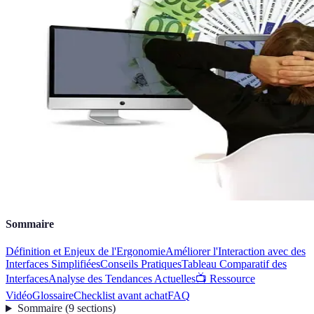
Sommaire
Définition et Enjeux de l'Ergonomie
Améliorer l'Interaction avec des
Interfaces Simplifiées
Conseils Pratiques
Tableau Comparatif des
Interfaces
Analyse des Tendances Actuelles
📺 Ressource
Vidéo
Glossaire
Checklist avant achat
FAQ
Sommaire
(
9
sections
)