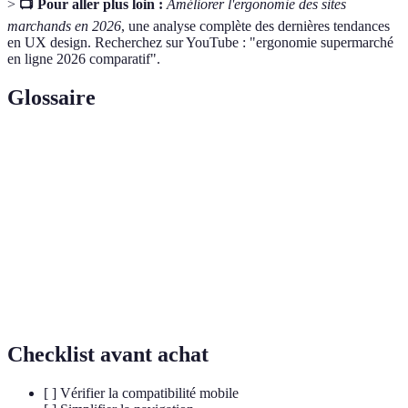
>
📺 Pour aller plus loin :
Améliorer l'ergonomie des sites
marchands en 2026
, une analyse complète des dernières tendances
en UX design. Recherchez sur YouTube : "ergonomie supermarché
en ligne 2026 comparatif".
Glossaire
Terme
Définition
Interface
Zone de contact entre l'utilisateur et l'appareil.
Responsivité
Capacité d'un site à s'adapter à différents supports.
Conception visant à améliorer l'expérience
UX Design
utilisateur.
Checklist avant achat
[ ] Vérifier la compatibilité mobile