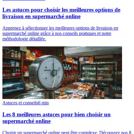
Les astuces pour choisir les meilleures options de
livraison en supermarché online
Apprenez à sélectionner les meilleures options de livraison en
supermarché online grâce à nos conseils pratiques et notre
méthodologie détaillée.
Astuces et conseils
6
min
Les 8 meilleures astuces pour bien choisir un
supermarché online
Choisir un supermarché online peut être complexe. Découvrez nos 8