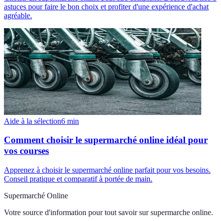
astuces pour faire le bon choix et profiter d'une expérience d'achat
agréable.
Aide à la sélection
6
min
Comment choisir le supermarché online idéal pour
vos courses
Apprenez à choisir le supermarché online parfait pour vos besoins.
Conseil pratique et comparatif à portée de main.
Supermarché Online
Votre source d'information pour tout savoir sur
supermarche online
.