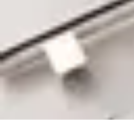
Supermarché Online
Astuces pratiques
Conseils pratiques
Tendances
Astuces et conseils
Com
Supermarché Online