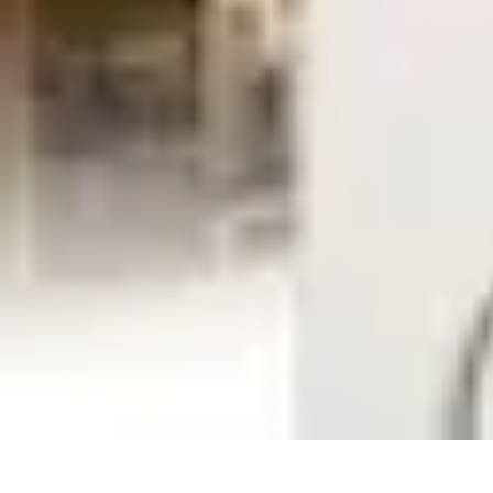
Supermarché Online
Astuces pratiques
Conseils pratiques
Tendances
Astuces et conseils
Com
Supermarché Online