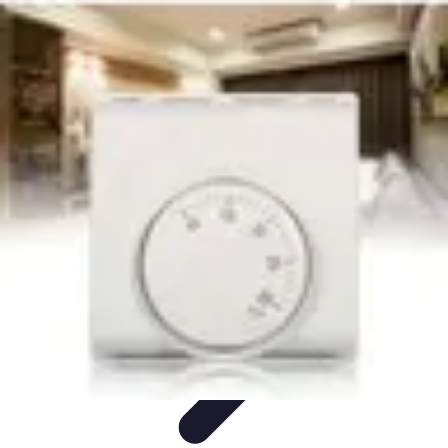
Supermarché Online
Astuces pratiques
Conseils pratiques
Tendances
Astuces et
conseils
Comparatif
Supermarché Online