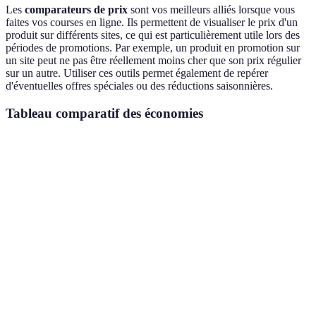
Les
comparateurs de prix
sont vos meilleurs alliés lorsque vous
faites vos courses en ligne. Ils permettent de visualiser le prix d'un
produit sur différents sites, ce qui est particulièrement utile lors des
périodes de promotions. Par exemple, un produit en promotion sur
un site peut ne pas être réellement moins cher que son prix régulier
sur un autre. Utiliser ces outils permet également de repérer
d'éventuelles offres spéciales ou des réductions saisonnières.
Tableau comparatif des économies
Critère
Option A (Promo)
Option B (Prix régulier)
Ve
Prix en
Éc
10 EUR
12 EUR
magasin
de
Prix en
Éc
9 EUR
11 EUR
ligne
de
Éc
Livraison
Gratuite
3 EUR
de