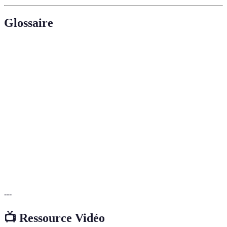
Glossaire
Terme
Définition
Offre commerciale limitée dans le temps visant
Promotion
à inciter l'achat d'un produit.
Comparateur
Outil en ligne permettant de comparer les prix
de prix
d'un même produit sur plusieurs sites.
Avis
Commentaires laissés par des acheteurs sur la
consommateurs
qualité et l'efficacité des produits.
---
📺 Ressource Vidéo