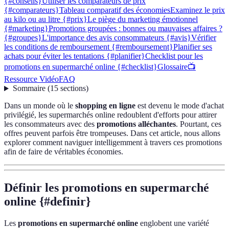
{#conseils}
Utiliser les comparateurs de prix
{#comparateurs}
Tableau comparatif des économies
Examinez le prix
au kilo ou au litre {#prix}
Le piège du marketing émotionnel
{#marketing}
Promotions groupées : bonnes ou mauvaises affaires ?
{#groupes}
L'importance des avis consommateurs {#avis}
Vérifier
les conditions de remboursement {#remboursement}
Planifier ses
achats pour éviter les tentations {#planifier}
Checklist pour les
promotions en supermarché online {#checklist}
Glossaire
📺
Ressource Vidéo
FAQ
Sommaire
(
15
sections
)
Dans un monde où le
shopping en ligne
est devenu le mode d'achat
privilégié, les supermarchés online redoublent d'efforts pour attirer
les consommateurs avec des
promotions alléchantes
. Pourtant, ces
offres peuvent parfois être trompeuses. Dans cet article, nous allons
explorer comment naviguer intelligemment à travers ces promotions
afin de faire de véritables économies.
Définir les promotions en supermarché
online {#definir}
Les
promotions en supermarché online
englobent une variété