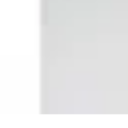
Supermarché Online
Astuces pratiques
Conseils pratiques
Tendances
Astuces et conseils
Com
Supermarché Online