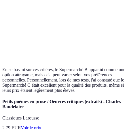
Prix
★★★★☆
★★★★★
★★★☆☆
Livraison
★★★☆☆
★★★★★
★★★★☆
Avis des
★★★★☆
★★★★☆
★★★★★
utilisateurs
En se basant sur ces critères, le Supermarché B apparaît comme une
option attrayante, mais cela peut varier selon vos préférences
personnelles. Personnellement, lors de mes tests, j'ai constaté que le
Supermarché C était excellent pour la qualité des produits, même si
leurs prix étaient légèrement plus élevés.
Petits poèmes en prose / Oeuvres critiques (extraits) - Charles
Baudelaire
Classiques Larousse
2.79
EUR
Voir le prix