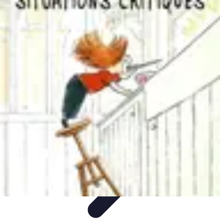
Supermarché Online
Astuces pratiques
Conseils pratiques
Tendances
Astuces et
conseils
Comparatif
Supermarché Online