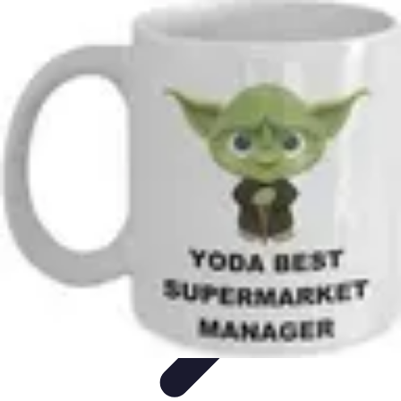
Supermarché Online
Astuces pratiques
Conseils pratiques
Tendances
Astuces et
conseils
Comparatif
Supermarché Online