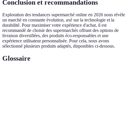
Conclusion et recommandations
Exploration des tendances supermarché online en 2026 nous révèle
un marché en constante évolution, axé sur la technologie et la
durabilité. Pour maximiser votre expérience d'achat, il est
recommandé de choisir des supermarchés offrant des options de
livraison diversifiées, des produits éco-responsables et une
expérience utilisateur personnalisée. Pour cela, nous avons
sélectionné plusieurs produits adaptés, disponibles ci-dessous.
Glossaire
Terme
Définition
E-commerce
Vente de produits ou services via Internet.
Utilisation des technologies pour réduire
Automatisation
l'intervention humaine dans les processus.
Adaptation des offres d'une entreprise aux
Personnalisation
besoins spécifiques d'un consommateur.