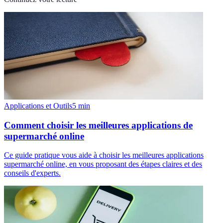
Applications et Outils
5
min
Comment choisir les meilleures applications de
supermarché online
Ce guide pratique vous aide à choisir les meilleures applications
supermarché online, en vous proposant des étapes claires et des
conseils d'experts.