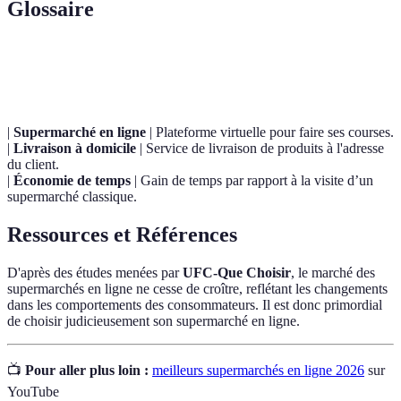
Glossaire
Terme
Définition
|
Supermarché en ligne
| Plateforme virtuelle pour faire ses courses.
|
Livraison à domicile
| Service de livraison de produits à l'adresse
du client.
|
Économie de temps
| Gain de temps par rapport à la visite d’un
supermarché classique.
Ressources et Références
D'après des études menées par
UFC-Que Choisir
, le marché des
supermarchés en ligne ne cesse de croître, reflétant les changements
dans les comportements des consommateurs. Il est donc primordial
de choisir judicieusement son supermarché en ligne.
📺
Pour aller plus loin :
meilleurs supermarchés en ligne 2026
sur
YouTube