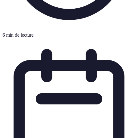
6 min de lecture