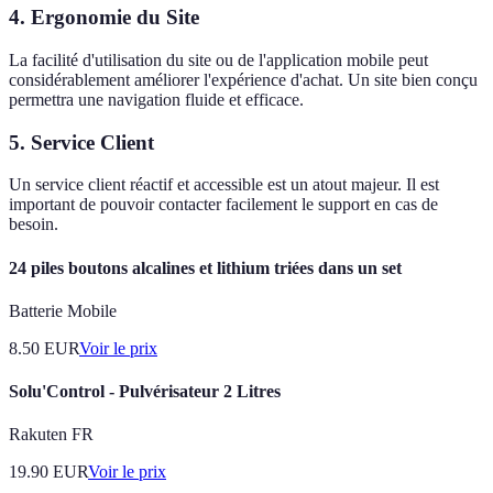
4.
Ergonomie du Site
La facilité d'utilisation du site ou de l'application mobile peut
considérablement améliorer l'expérience d'achat. Un site bien conçu
permettra une navigation fluide et efficace.
5.
Service Client
Un service client réactif et accessible est un atout majeur. Il est
important de pouvoir contacter facilement le support en cas de
besoin.
24 piles boutons alcalines et lithium triées dans un set
Batterie Mobile
8.50
EUR
Voir le prix
Solu'Control - Pulvérisateur 2 Litres
Rakuten FR
19.90
EUR
Voir le prix