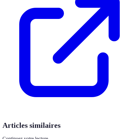
Articles similaires
Continuez votre lecture