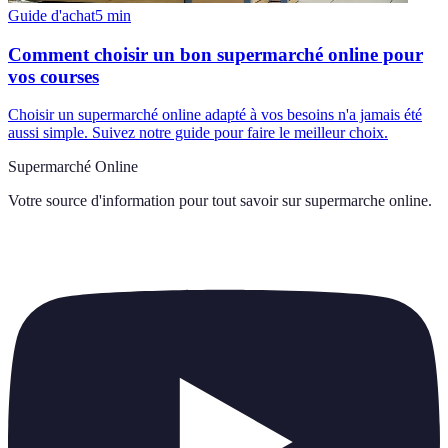
Guide d'achat
5
min
Comment choisir un bon supermarché online pour
vos courses
Choisir un supermarché online adapté à vos besoins n'a jamais été
aussi simple. Suivez notre guide pour faire le meilleur choix.
Supermarché Online
Votre source d'information pour tout savoir sur
supermarche online
.