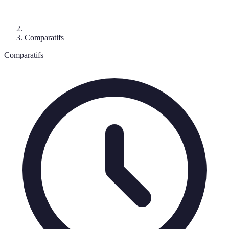
Comparatifs
Comparatifs