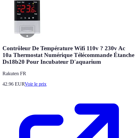
Contrôleur De Température Wifi 110v ? 230v Ac
10a Thermostat Numérique Télécommande Étanche
Ds18b20 Pour Incubateur D'aquarium
Rakuten FR
42.96
EUR
Voir le prix