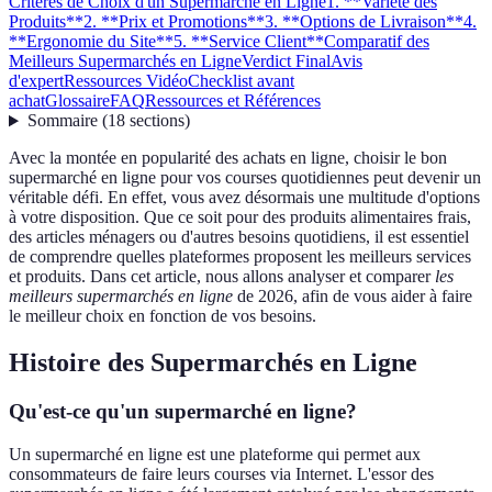
Critères de Choix d'un Supermarché en Ligne
1. **Varieté des
Produits**
2. **Prix et Promotions**
3. **Options de Livraison**
4.
**Ergonomie du Site**
5. **Service Client**
Comparatif des
Meilleurs Supermarchés en Ligne
Verdict Final
Avis
d'expert
Ressources Vidéo
Checklist avant
achat
Glossaire
FAQ
Ressources et Références
Sommaire
(
18
sections
)
Avec la montée en popularité des achats en ligne, choisir le bon
supermarché en ligne pour vos courses quotidiennes peut devenir un
véritable défi. En effet, vous avez désormais une multitude d'options
à votre disposition. Que ce soit pour des produits alimentaires frais,
des articles ménagers ou d'autres besoins quotidiens, il est essentiel
de comprendre quelles plateformes proposent les meilleurs services
et produits. Dans cet article, nous allons analyser et comparer
les
meilleurs supermarchés en ligne
de 2026, afin de vous aider à faire
le meilleur choix en fonction de vos besoins.
Histoire des Supermarchés en Ligne
Qu'est-ce qu'un supermarché en ligne?
Un supermarché en ligne est une plateforme qui permet aux
consommateurs de faire leurs courses via Internet. L'essor des