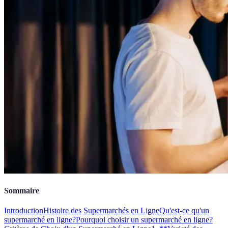
Sommaire
Introduction
Histoire des Supermarchés en Ligne
Qu'est-ce qu'un
supermarché en ligne?
Pourquoi choisir un supermarché en ligne?