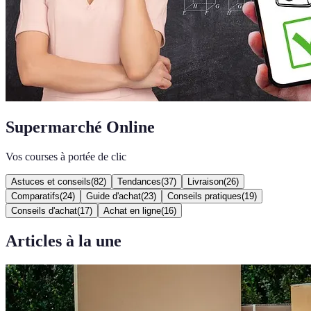
Supermarché Online
Vos courses à portée de clic
Astuces et conseils
(
82
)
Tendances
(
37
)
Livraison
(
26
)
Comparatifs
(
24
)
Guide d'achat
(
23
)
Conseils pratiques
(
19
)
Conseils d'achat
(
17
)
Achat en ligne
(
16
)
Articles à la une