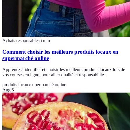
Achats responsables
6
min
Comment choisir les meilleurs produits locaux en
supermarché online
Apprenez à identifier et choisir les meilleurs produits locaux lors de
vos courses en ligne, pour allier qualité et responsabilité.
produits locaux
supermarché online
Aug 5