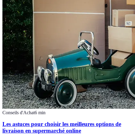
Conseils d'Achat
6
min
Les astuces pour choisir les meilleures options de
livraison en supermarché online