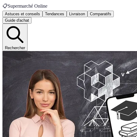
📋
Supermarché Online
Astuces et conseils
Tendances
Livraison
Comparatifs
Guide d'achat
Rechercher