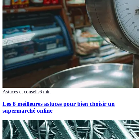
Astuces et conseils
6
min
Les 8 meilleures astuces pour bien choisir un
supermarché online