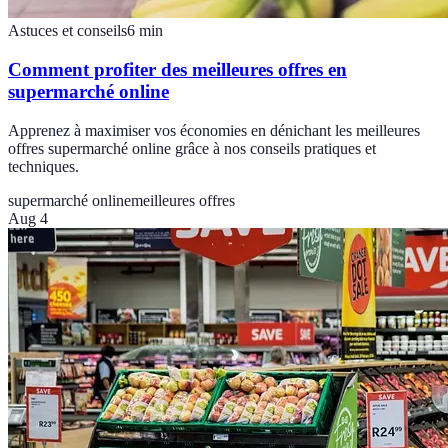
Astuces et conseils
6
min
Comment profiter des meilleures offres en
supermarché online
Apprenez à maximiser vos économies en dénichant les meilleures
offres supermarché online grâce à nos conseils pratiques et
techniques.
supermarché online
meilleures offres
Aug 4