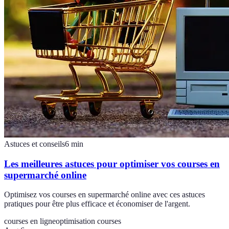
Astuces et conseils
6
min
Les meilleures astuces pour optimiser vos courses en
supermarché online
Optimisez vos courses en supermarché online avec ces astuces
pratiques pour être plus efficace et économiser de l'argent.
courses en ligne
optimisation courses