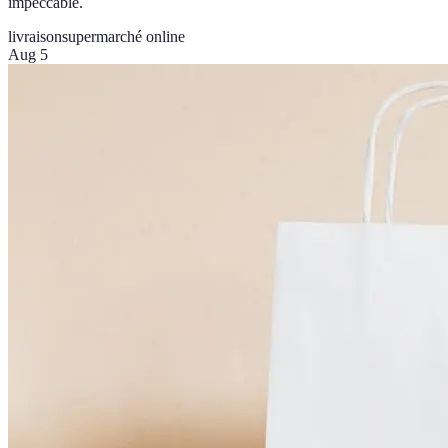
impeccable.
livraison
supermarché online
Aug 5