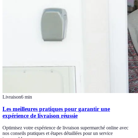
Livraison
6
min
Les meilleures pratiques pour garantir une
expérience de livraison réussie
Optimisez votre expérience de livraison supermarché online avec
nos conseils pratiques et étapes détaillées pour un service