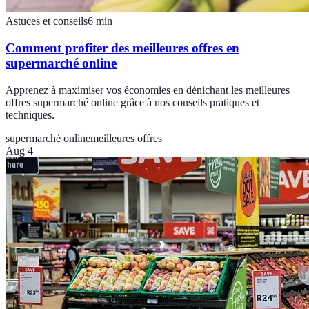
Astuces et conseils
6
min
Comment profiter des meilleures offres en
supermarché online
Apprenez à maximiser vos économies en dénichant les meilleures
offres supermarché online grâce à nos conseils pratiques et
techniques.
supermarché online
meilleures offres
Aug 4