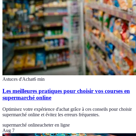
Astuces d'Achat
6
min
Les meilleures pratiques pour choisir vos courses en
supermarché online
Optimisez votre expérience d'achat grâce à ces conseils pour choisir
supermarché online et évitez les erreurs fréquentes.
supermarché online
acheter en ligne
Aug 7