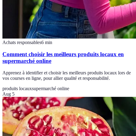
Achats responsables
6
min
Comment choisir les meilleurs produits locaux en
supermarché online
Apprenez à identifier et choisir les meilleurs produits locaux lors de
vos courses en ligne, pour allier qualité et responsabilité.
produits locaux
supermarché online
Aug 5