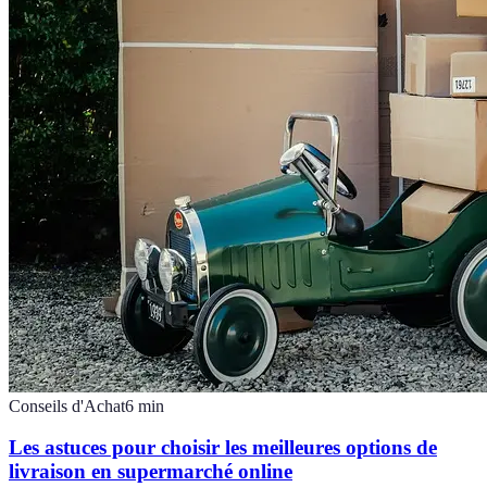
Conseils d'Achat
6
min
Les astuces pour choisir les meilleures options de
livraison en supermarché online