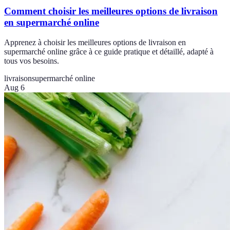
Comment choisir les meilleures options de livraison
en supermarché online
Apprenez à choisir les meilleures options de livraison en
supermarché online grâce à ce guide pratique et détaillé, adapté à
tous vos besoins.
livraison
supermarché online
Aug 6