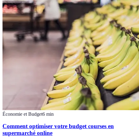
Économie et Budget
6
min
Comment optimiser votre budget courses en
supermarché online