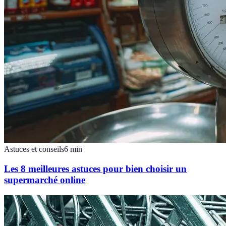
Astuces et conseils
6
min
Les 8 meilleures astuces pour bien choisir un
supermarché online