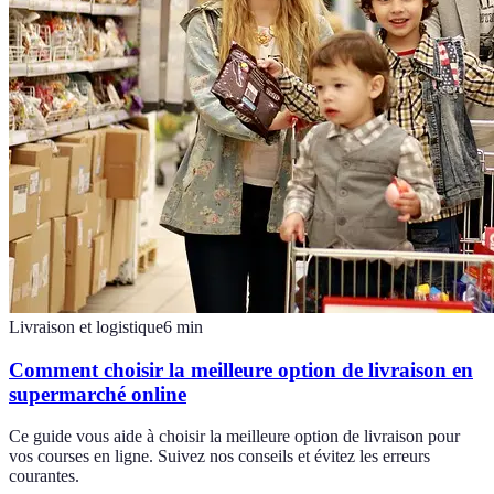
Livraison et logistique
6
min
Comment choisir la meilleure option de livraison en
supermarché online
Ce guide vous aide à choisir la meilleure option de livraison pour
vos courses en ligne. Suivez nos conseils et évitez les erreurs
courantes.