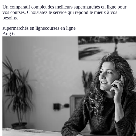
Un comparatif complet des meilleurs supermarchés en ligne pour
vos courses. Choisissez le service qui répond le mieux à vos
besoins.
supermarchés en ligne
courses en ligne
Aug 6