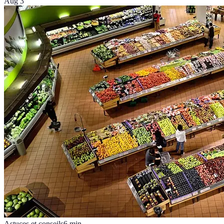
Aug 3
Astuces et conseils
6
min