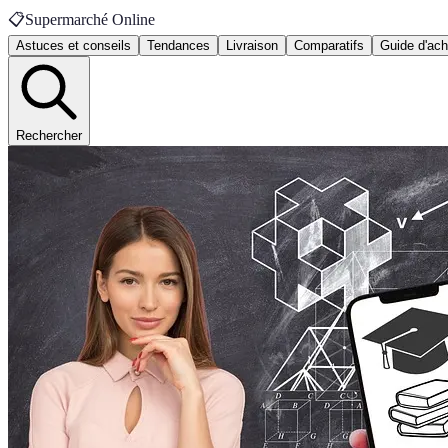
📋
Supermarché Online
Astuces et conseils
Tendances
Livraison
Comparatifs
Guide d'ach
Rechercher