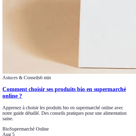
Astuces & Conseils
6
min
Comment choisir ses produits bio en supermarché
online ?
Apprenez à choisir les produits bio en supermarché online avec
notre guide détaillé. Des conseils pratiques pour une alimentation
saine.
Bio
Supermarché Online
Aug 5