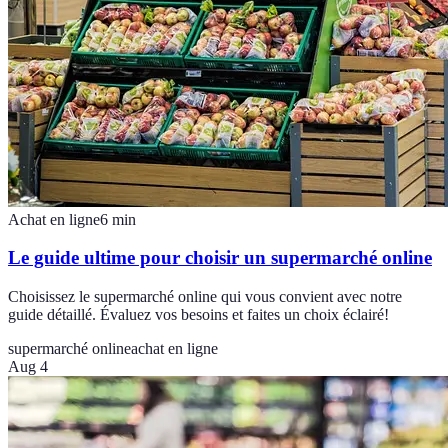
Achat en ligne
6
min
Le guide ultime pour choisir un supermarché online
Choisissez le supermarché online qui vous convient avec notre
guide détaillé. Évaluez vos besoins et faites un choix éclairé!
supermarché online
achat en ligne
Aug 4