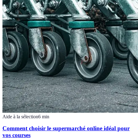
Aide à la sélection
6
min
Comment choisir le supermarché online idéal pour
vos courses