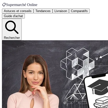
📋
Supermarché Online
Astuces et conseils
Tendances
Livraison
Comparatifs
Guide d'achat
Rechercher