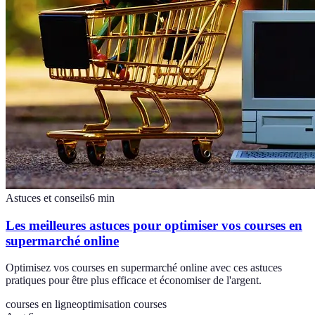
Astuces et conseils
6
min
Les meilleures astuces pour optimiser vos courses en
supermarché online
Optimisez vos courses en supermarché online avec ces astuces
pratiques pour être plus efficace et économiser de l'argent.
courses en ligne
optimisation courses