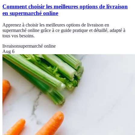
Comment choisir les meilleures options de livraison
en supermarché online
Apprenez à choisir les meilleures options de livraison en
supermarché online grâce à ce guide pratique et détaillé, adapté à
tous vos besoins.
livraison
supermarché online
Aug 6