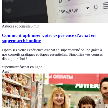
Astuces et conseils
6
min
Comment optimiser votre expérience d'achat en
supermarché online
Optimisez votre expérience d'achat en supermarché online grâce à
nos conseils pratiques et étapes essentielles. Simplifiez vos courses
dès aujourd'hui !
supermarché
achat en ligne
Aug 4