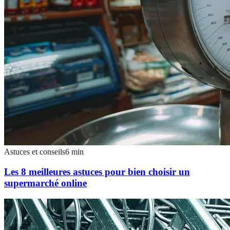
Astuces et conseils
6
min
Les 8 meilleures astuces pour bien choisir un
supermarché online