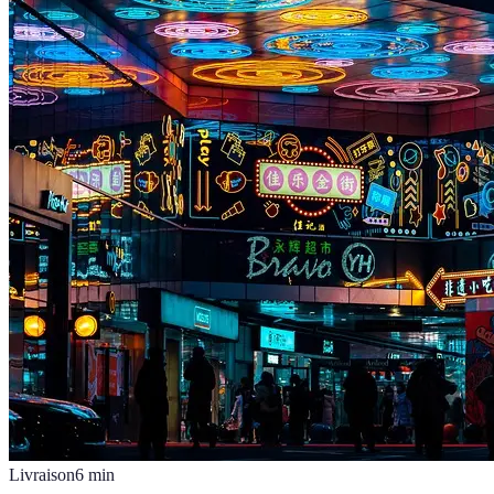
Livraison
6
min