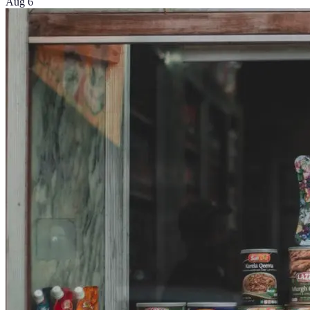
Aug 6