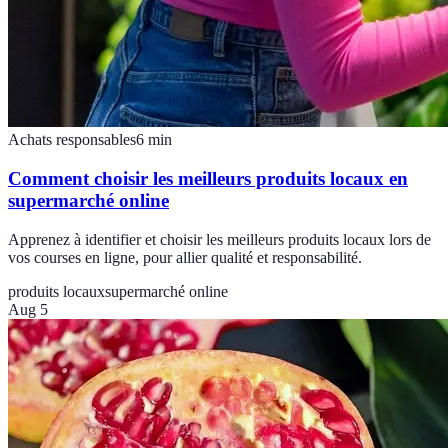
Achats responsables
6
min
Comment choisir les meilleurs produits locaux en
supermarché online
Apprenez à identifier et choisir les meilleurs produits locaux lors de
vos courses en ligne, pour allier qualité et responsabilité.
produits locaux
supermarché online
Aug 5