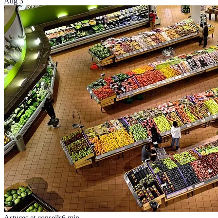
Aug 3
Astuces et conseils
6
min