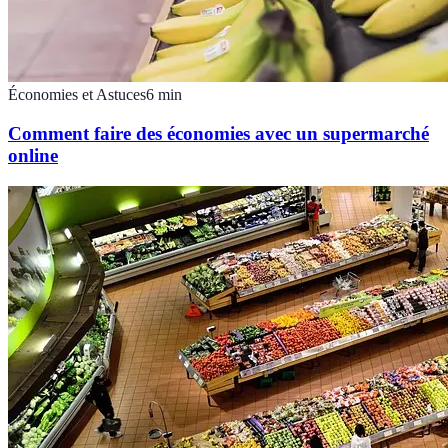
Économies et Astuces
6
min
Comment faire des économies avec un supermarché
online