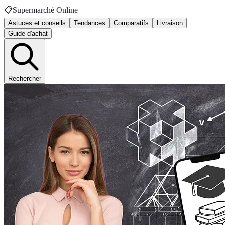
📋
Supermarché Online
Astuces et conseils
Tendances
Comparatifs
Livraison
Guide d'achat
Rechercher