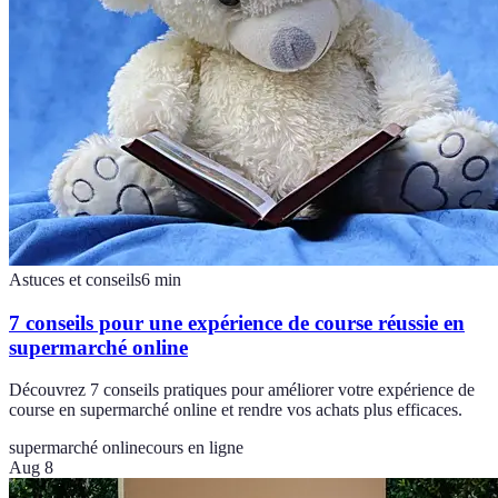
Astuces et conseils
6
min
7 conseils pour une expérience de course réussie en
supermarché online
Découvrez 7 conseils pratiques pour améliorer votre expérience de
course en supermarché online et rendre vos achats plus efficaces.
supermarché online
cours en ligne
Aug 8