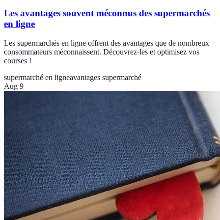
Les avantages souvent méconnus des supermarchés
en ligne
Les supermarchés en ligne offrent des avantages que de nombreux
consommateurs méconnaissent. Découvrez-les et optimisez vos
courses !
supermarché en ligne
avantages supermarché
Aug 9