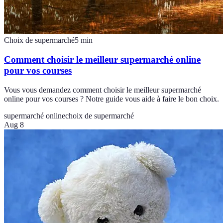
Choix de supermarché
5
min
Comment choisir le meilleur supermarché online
pour vos courses
Vous vous demandez comment choisir le meilleur supermarché
online pour vos courses ? Notre guide vous aide à faire le bon choix.
supermarché online
choix de supermarché
Aug 8