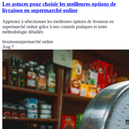
Les astuces pour choisir les meilleures options de
livraison en supermarché online
Apprenez à sélectionner les meilleures options de livraison en
supermarché online grâce à nos conseils pratiques et notre
méthodologie détaillée.
livraison
supermarché online
Aug 7