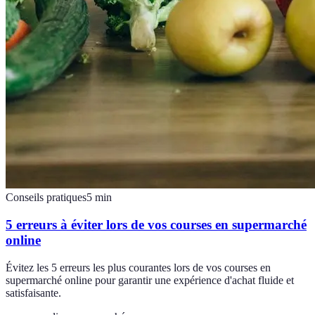
Conseils pratiques
5
min
5 erreurs à éviter lors de vos courses en supermarché
online
Évitez les 5 erreurs les plus courantes lors de vos courses en
supermarché online pour garantir une expérience d'achat fluide et
satisfaisante.