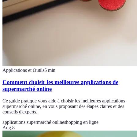
Applications et Outils
5
min
Comment choisir les meilleures applications de
supermarché online
Ce guide pratique vous aide à choisir les meilleures applications
supermarché online, en vous proposant des étapes claires et des
conseils d'experts.
applications supermarché online
shopping en ligne
Aug 8