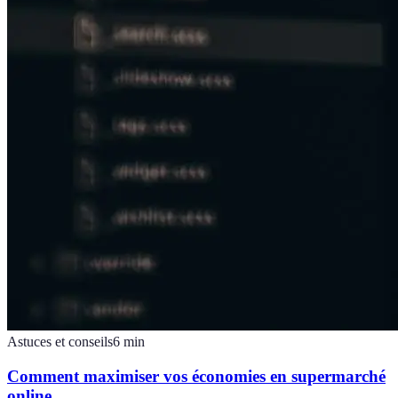
Astuces et conseils
6
min
Comment maximiser vos économies en supermarché
online