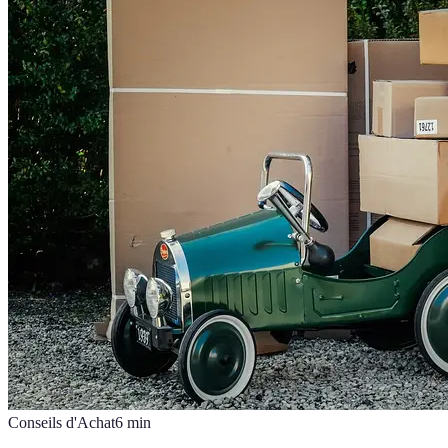
Conseils d'Achat
6
min