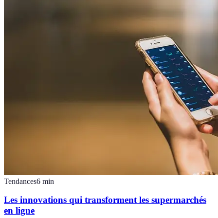
Tendances
6
min
Les innovations qui transforment les supermarchés
en ligne