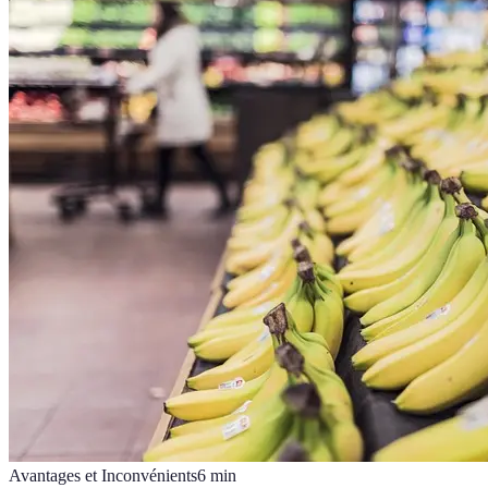
Avantages et Inconvénients
6
min