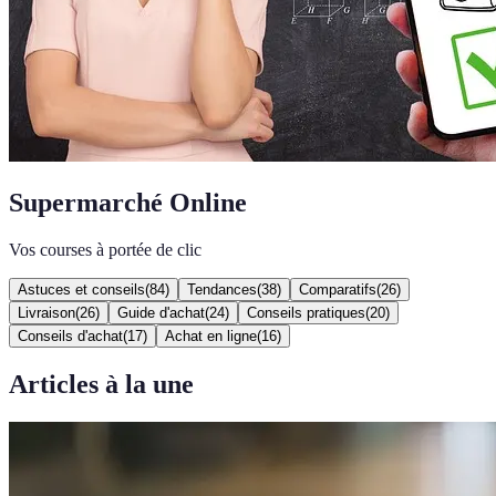
Supermarché Online
Vos courses à portée de clic
Astuces et conseils
(
84
)
Tendances
(
38
)
Comparatifs
(
26
)
Livraison
(
26
)
Guide d'achat
(
24
)
Conseils pratiques
(
20
)
Conseils d'achat
(
17
)
Achat en ligne
(
16
)
Articles à la une