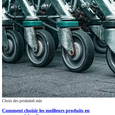
Choix des produits
6
min
Comment choisir les meilleurs produits en