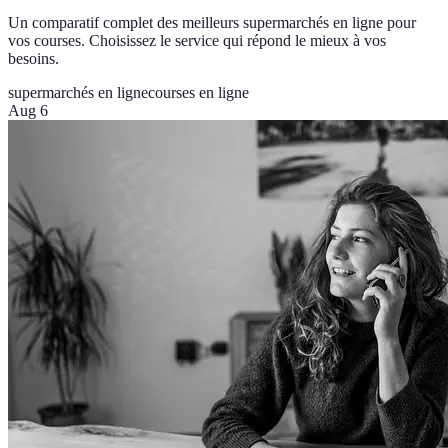
Un comparatif complet des meilleurs supermarchés en ligne pour
vos courses. Choisissez le service qui répond le mieux à vos
besoins.
supermarchés en ligne
courses en ligne
Aug 6