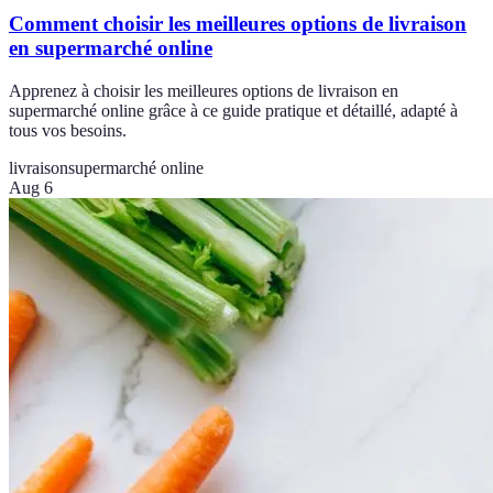
Comment choisir les meilleures options de livraison
en supermarché online
Apprenez à choisir les meilleures options de livraison en
supermarché online grâce à ce guide pratique et détaillé, adapté à
tous vos besoins.
livraison
supermarché online
Aug 6