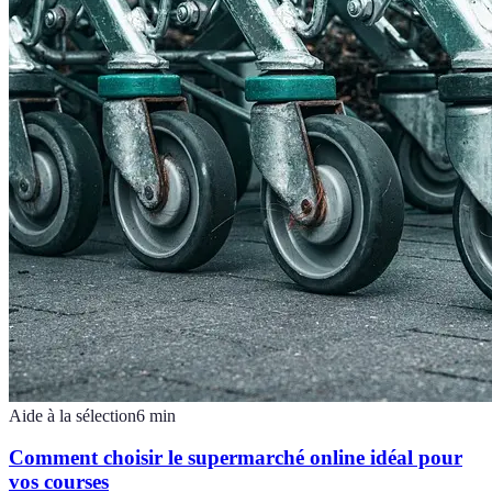
Aide à la sélection
6
min
Comment choisir le supermarché online idéal pour
vos courses