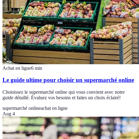
Achat en ligne
6
min
Le guide ultime pour choisir un supermarché online
Choisissez le supermarché online qui vous convient avec notre
guide détaillé. Évaluez vos besoins et faites un choix éclairé!
supermarché online
achat en ligne
Aug 4