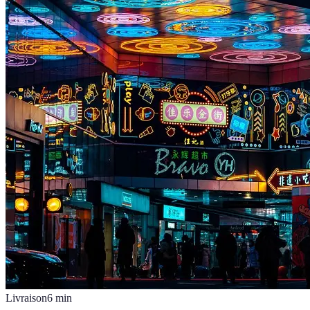
Livraison
6
min