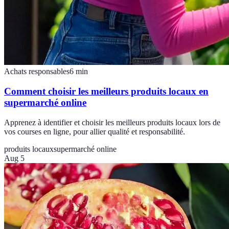
Achats responsables
6
min
Comment choisir les meilleurs produits locaux en
supermarché online
Apprenez à identifier et choisir les meilleurs produits locaux lors de
vos courses en ligne, pour allier qualité et responsabilité.
produits locaux
supermarché online
Aug 5