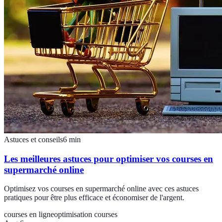
Astuces et conseils
6
min
Les meilleures astuces pour optimiser vos courses en
supermarché online
Optimisez vos courses en supermarché online avec ces astuces
pratiques pour être plus efficace et économiser de l'argent.
courses en ligne
optimisation courses