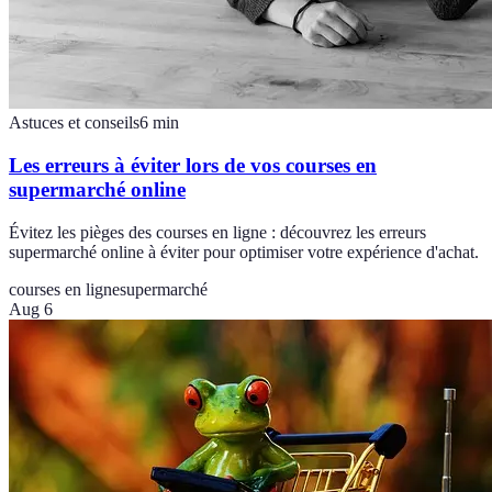
Astuces et conseils
6
min
Les erreurs à éviter lors de vos courses en
supermarché online
Évitez les pièges des courses en ligne : découvrez les erreurs
supermarché online à éviter pour optimiser votre expérience d'achat.
courses en ligne
supermarché
Aug 6