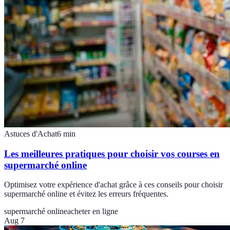
Astuces d'Achat
6
min
Les meilleures pratiques pour choisir vos courses en
supermarché online
Optimisez votre expérience d'achat grâce à ces conseils pour choisir
supermarché online et évitez les erreurs fréquentes.
supermarché online
acheter en ligne
Aug 7