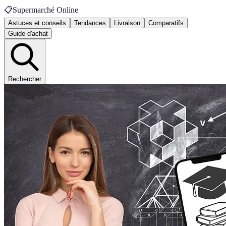
📋
Supermarché Online
Astuces et conseils
Tendances
Livraison
Comparatifs
Guide d'achat
Rechercher