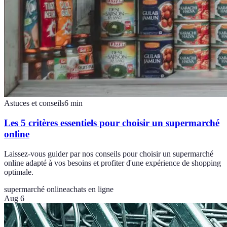
Astuces et conseils
6
min
Les 5 critères essentiels pour choisir un supermarché
online
Laissez-vous guider par nos conseils pour choisir un supermarché
online adapté à vos besoins et profiter d'une expérience de shopping
optimale.
supermarché online
achats en ligne
Aug 6