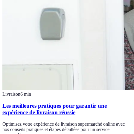
Livraison
6
min
Les meilleures pratiques pour garantir une
expérience de livraison réussie
Optimisez votre expérience de livraison supermarché online avec
nos conseils pratiques et étapes détaillées pour un service