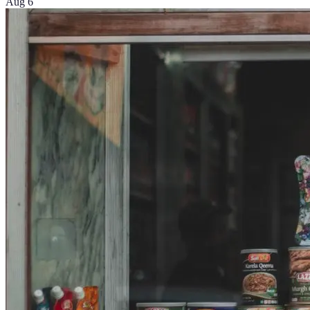
Aug 6