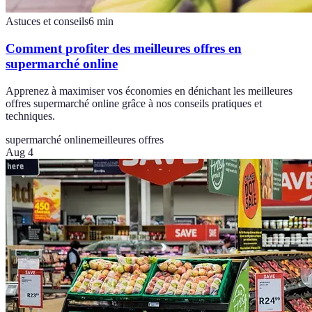
Astuces et conseils
6
min
Comment profiter des meilleures offres en
supermarché online
Apprenez à maximiser vos économies en dénichant les meilleures
offres supermarché online grâce à nos conseils pratiques et
techniques.
supermarché online
meilleures offres
Aug 4