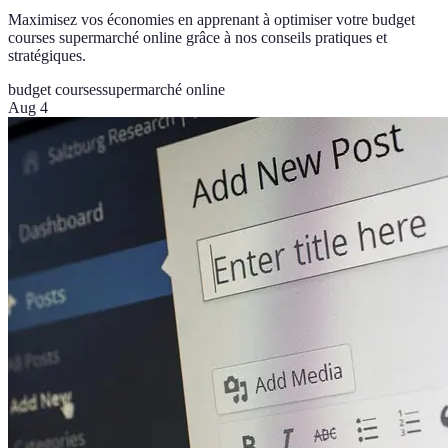
Maximisez vos économies en apprenant à optimiser votre budget
courses supermarché online grâce à nos conseils pratiques et
stratégiques.
budget courses
supermarché online
Aug 4