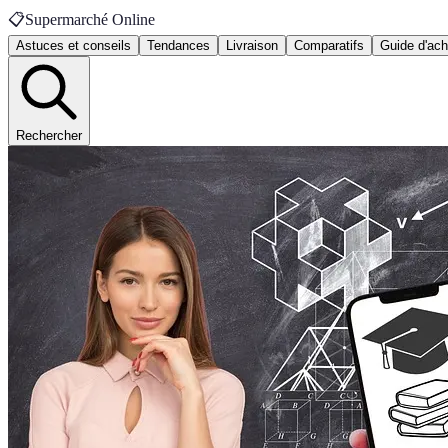
📋
Supermarché Online
Astuces et conseils
Tendances
Livraison
Comparatifs
Guide d'ach
Rechercher