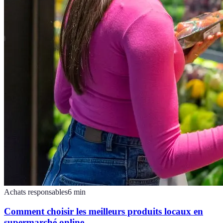
Achats responsables
6
min
Comment choisir les meilleurs produits locaux en
supermarché online