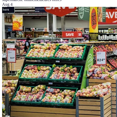
Aug 4