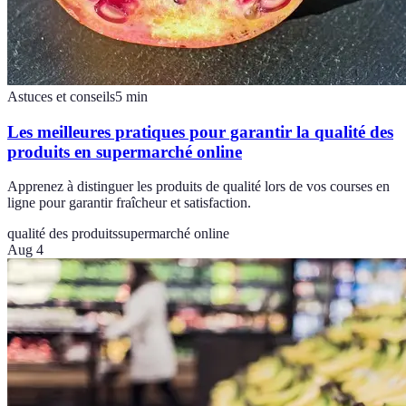
Astuces et conseils
5
min
Les meilleures pratiques pour garantir la qualité des
produits en supermarché online
Apprenez à distinguer les produits de qualité lors de vos courses en
ligne pour garantir fraîcheur et satisfaction.
qualité des produits
supermarché online
Aug 4