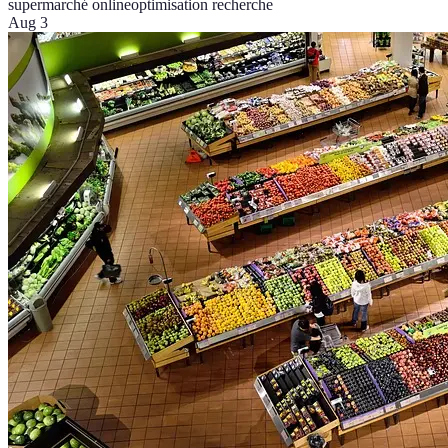
supermarché online
optimisation recherche
Aug 3