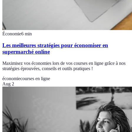
Économie
6
min
Les meilleures stratégies pour économiser en
supermarché online
Maximisez vos économies lors de vos courses en ligne grâce à nos
stratégies éprouvées, conseils et outils pratiques !
économie
courses en ligne
Aug 2