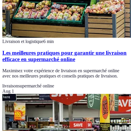
Livraison et logistique
6
min
Les meilleures pratiques pour garantir une livraison
efficace en supermarché online
Maximisez votre expérience de livraison en supermarché online
avec nos meilleures pratiques et conseils pratiques de livraison.
livraison
supermarché online
Aug 1