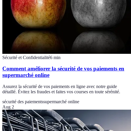
Sécurité et Confidentialité
6
min
Comment améliorer la sécurité de vos paiements en
supermarché online
Assurez la sécurité de vos paiements en ligne avec notre guide
détaillé. Évitez les fraudes et faites vos courses en toute sérénité.
sécurité des paiements
supermarché online
Aug 2