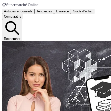
📋
Supermarché Online
Astuces et conseils
Tendances
Livraison
Guide d'achat
Comparatifs
Rechercher