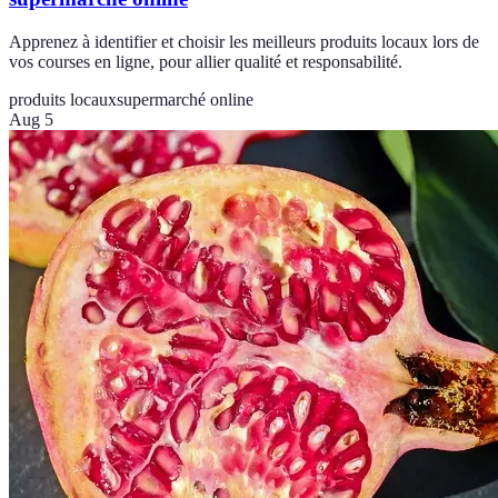
Apprenez à identifier et choisir les meilleurs produits locaux lors de
vos courses en ligne, pour allier qualité et responsabilité.
produits locaux
supermarché online
Aug 5