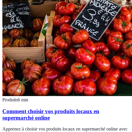
Produits
6
min
Comment choisir vos produits locaux en
supermarché online
Apprenez à choisir vos produits locaux en supermarché online avec