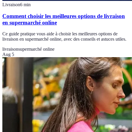
Livraison
6
min
Comment choisir les meilleures options de livraison
en supermarché online
Ce guide pratique vous aide à choisir les meilleures options de
livraison en supermarché online, avec des conseils et astuces utiles.
livraison
supermarché online
Aug 5