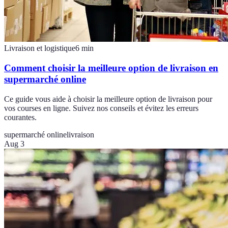
Livraison et logistique
6
min
Comment choisir la meilleure option de livraison en
supermarché online
Ce guide vous aide à choisir la meilleure option de livraison pour
vos courses en ligne. Suivez nos conseils et évitez les erreurs
courantes.
supermarché online
livraison
Aug 3