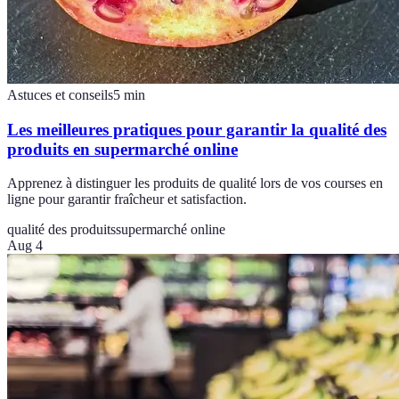
Astuces et conseils
5
min
Les meilleures pratiques pour garantir la qualité des
produits en supermarché online
Apprenez à distinguer les produits de qualité lors de vos courses en
ligne pour garantir fraîcheur et satisfaction.
qualité des produits
supermarché online
Aug 4