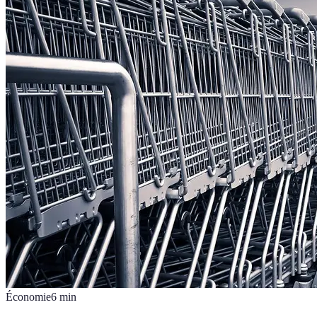
Économie
6
min