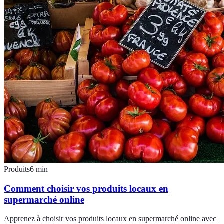
Produits
6
min
Comment choisir vos produits locaux en
supermarché online
Apprenez à choisir vos produits locaux en supermarché online avec