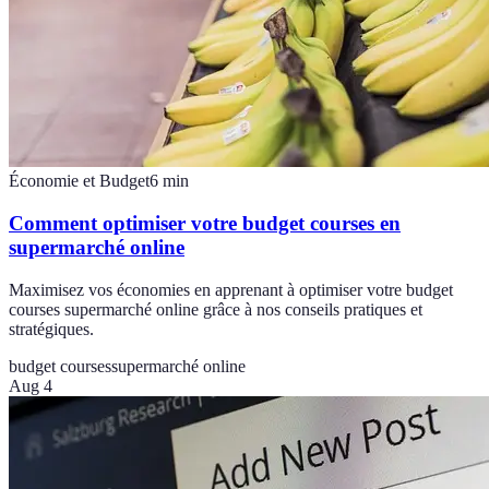
Économie et Budget
6
min
Comment optimiser votre budget courses en
supermarché online
Maximisez vos économies en apprenant à optimiser votre budget
courses supermarché online grâce à nos conseils pratiques et
stratégiques.
budget courses
supermarché online
Aug 4