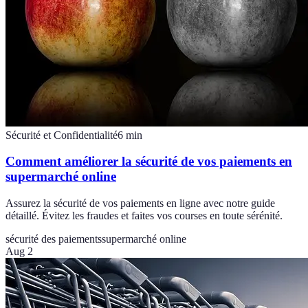
Sécurité et Confidentialité
6
min
Comment améliorer la sécurité de vos paiements en
supermarché online
Assurez la sécurité de vos paiements en ligne avec notre guide
détaillé. Évitez les fraudes et faites vos courses en toute sérénité.
sécurité des paiements
supermarché online
Aug 2