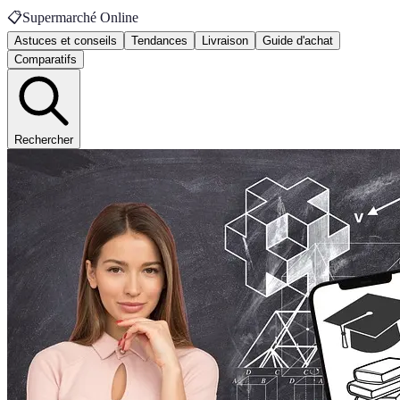
📋
Supermarché Online
Astuces et conseils
Tendances
Livraison
Guide d'achat
Comparatifs
Rechercher