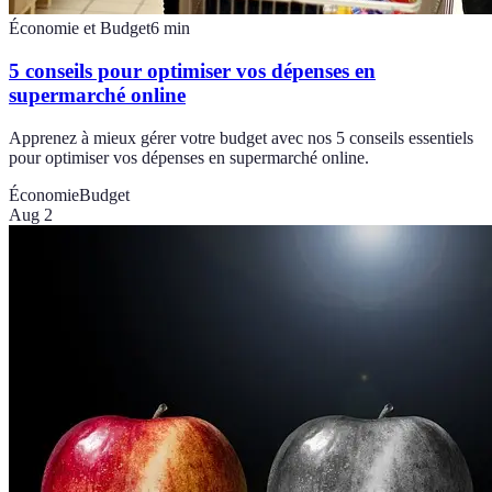
Économie et Budget
6
min
5 conseils pour optimiser vos dépenses en
supermarché online
Apprenez à mieux gérer votre budget avec nos 5 conseils essentiels
pour optimiser vos dépenses en supermarché online.
Économie
Budget
Aug 2