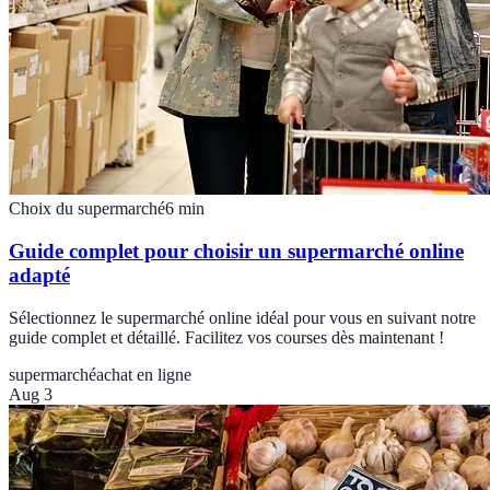
Choix du supermarché
6
min
Guide complet pour choisir un supermarché online
adapté
Sélectionnez le supermarché online idéal pour vous en suivant notre
guide complet et détaillé. Facilitez vos courses dès maintenant !
supermarché
achat en ligne
Aug 3