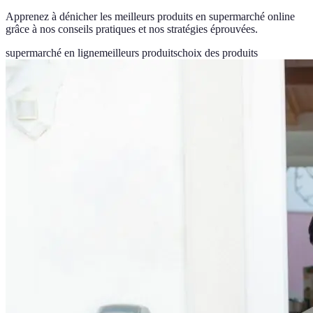
Apprenez à dénicher les meilleurs produits en supermarché online
grâce à nos conseils pratiques et nos stratégies éprouvées.
supermarché en ligne
meilleurs produits
choix des produits