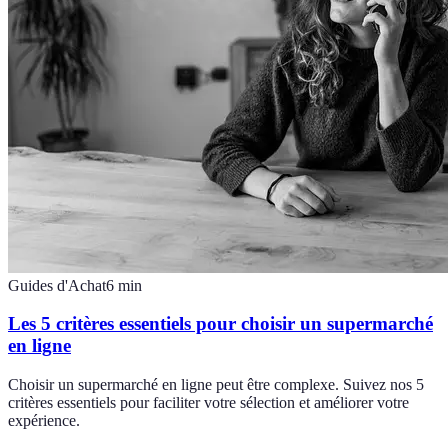
Guides d'Achat
6
min
Les 5 critères essentiels pour choisir un supermarché
en ligne
Choisir un supermarché en ligne peut être complexe. Suivez nos 5
critères essentiels pour faciliter votre sélection et améliorer votre
expérience.