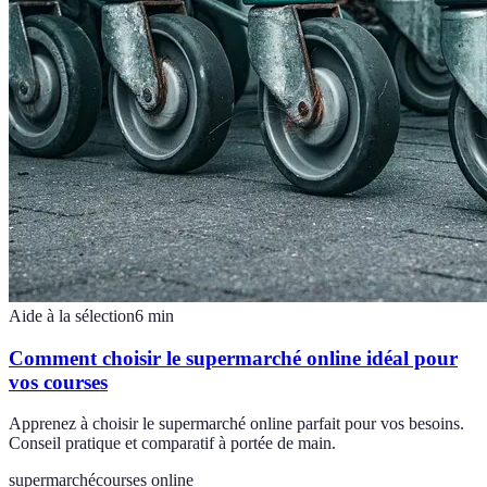
Aide à la sélection
6
min
Comment choisir le supermarché online idéal pour
vos courses
Apprenez à choisir le supermarché online parfait pour vos besoins.
Conseil pratique et comparatif à portée de main.
supermarché
courses online