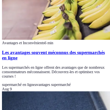
Avantages et Inconvénients
6
min
Les avantages souvent méconnus des supermarchés
en ligne
Les supermarchés en ligne offrent des avantages que de nombreux
consommateurs méconnaissent. Découvrez-les et optimisez vos
courses !
supermarché en ligne
avantages supermarché
Aug 9