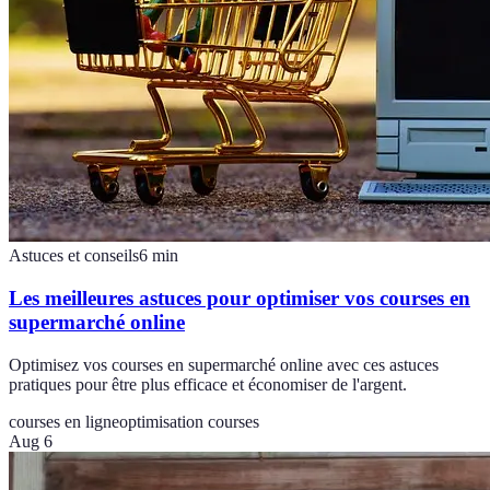
Astuces et conseils
6
min
Les meilleures astuces pour optimiser vos courses en
supermarché online
Optimisez vos courses en supermarché online avec ces astuces
pratiques pour être plus efficace et économiser de l'argent.
courses en ligne
optimisation courses
Aug 6