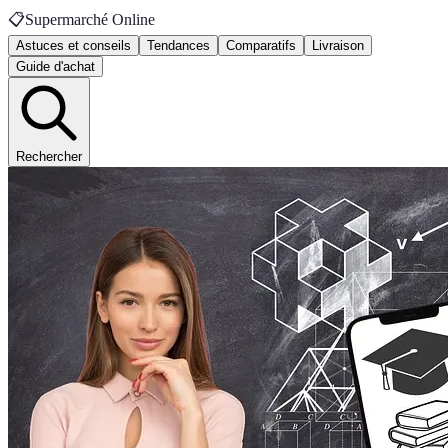
📋
Supermarché Online
Astuces et conseils
Tendances
Comparatifs
Livraison
Guide d'achat
Rechercher