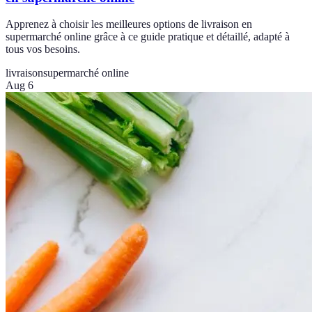
Apprenez à choisir les meilleures options de livraison en
supermarché online grâce à ce guide pratique et détaillé, adapté à
tous vos besoins.
livraison
supermarché online
Aug 6