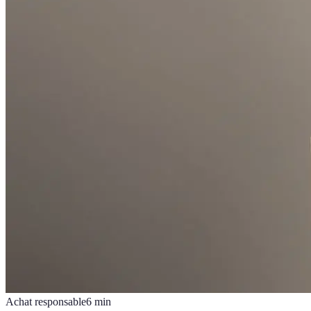
Achat responsable
6
min