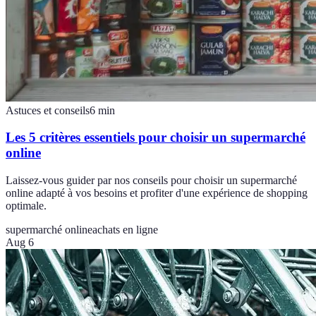
Astuces et conseils
6
min
Les 5 critères essentiels pour choisir un supermarché
online
Laissez-vous guider par nos conseils pour choisir un supermarché
online adapté à vos besoins et profiter d'une expérience de shopping
optimale.
supermarché online
achats en ligne
Aug 6