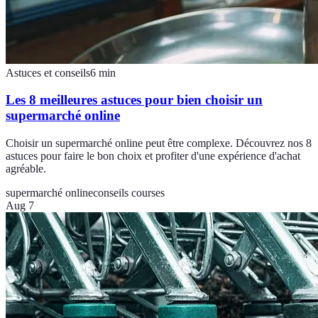
Astuces et conseils
6
min
Les 8 meilleures astuces pour bien choisir un
supermarché online
Choisir un supermarché online peut être complexe. Découvrez nos 8
astuces pour faire le bon choix et profiter d'une expérience d'achat
agréable.
supermarché online
conseils courses
Aug 7