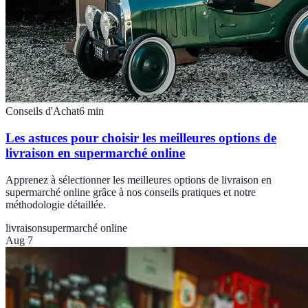
Conseils d'Achat
6
min
Les astuces pour choisir les meilleures options de
livraison en supermarché online
Apprenez à sélectionner les meilleures options de livraison en
supermarché online grâce à nos conseils pratiques et notre
méthodologie détaillée.
livraison
supermarché online
Aug 7