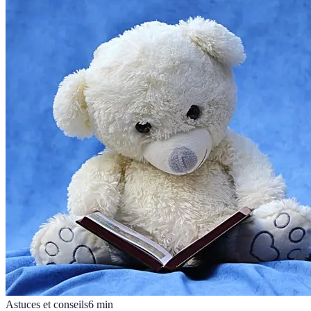
Astuces et conseils
6
min