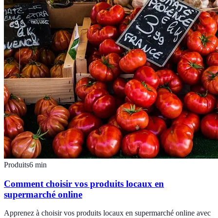
Produits
6
min
Comment choisir vos produits locaux en
supermarché online
Apprenez à choisir vos produits locaux en supermarché online avec