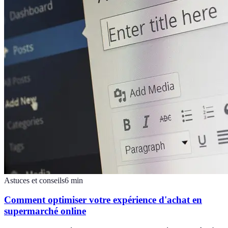
Astuces et conseils
6
min
Comment optimiser votre expérience d'achat en
supermarché online