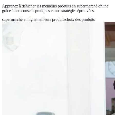
Apprenez à dénicher les meilleurs produits en supermarché online
grâce à nos conseils pratiques et nos stratégies éprouvées.
supermarché en ligne
meilleurs produits
choix des produits