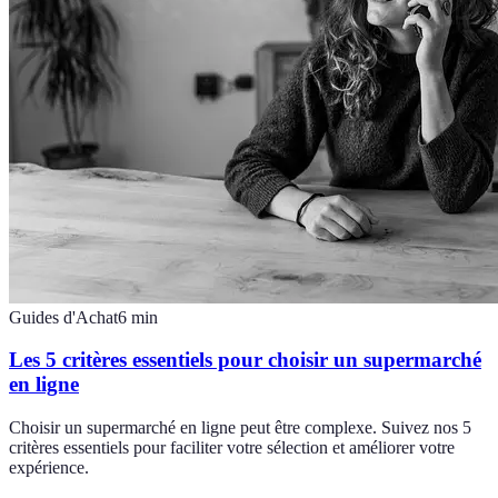
Guides d'Achat
6
min
Les 5 critères essentiels pour choisir un supermarché
en ligne
Choisir un supermarché en ligne peut être complexe. Suivez nos 5
critères essentiels pour faciliter votre sélection et améliorer votre
expérience.