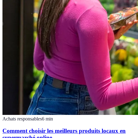
Achats responsables
6
min
Comment choisir les meilleurs produits locaux en
supermarché online