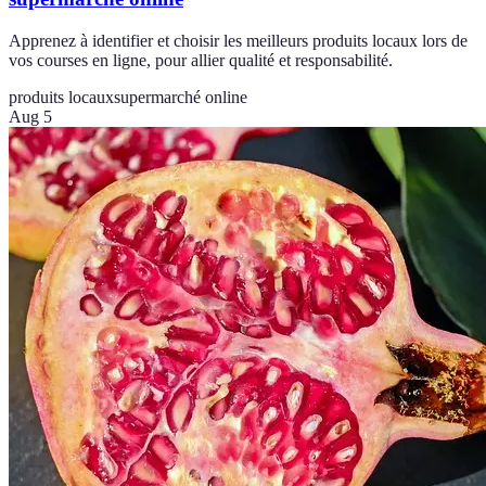
Apprenez à identifier et choisir les meilleurs produits locaux lors de
vos courses en ligne, pour allier qualité et responsabilité.
produits locaux
supermarché online
Aug 5