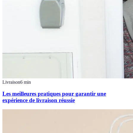
Livraison
6
min
Les meilleures pratiques pour garantir une
expérience de livraison réussie