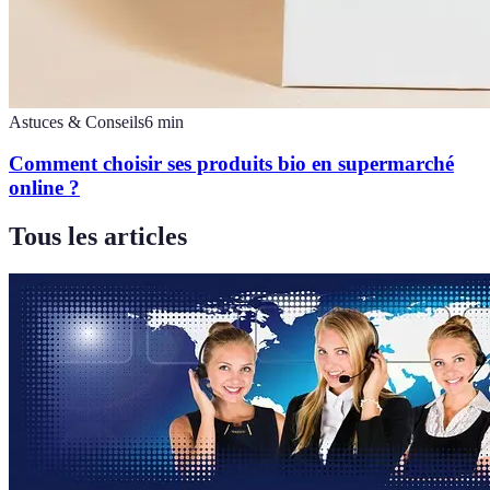
Astuces & Conseils
6
min
Comment choisir ses produits bio en supermarché
online ?
Tous les articles