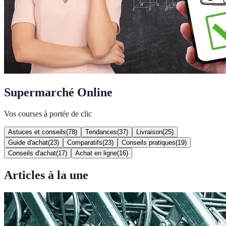
Supermarché Online
Vos courses à portée de clic
Astuces et conseils
(
78
)
Tendances
(
37
)
Livraison
(
25
)
Guide d'achat
(
23
)
Comparatifs
(
23
)
Conseils pratiques
(
19
)
Conseils d'achat
(
17
)
Achat en ligne
(
16
)
Articles à la une