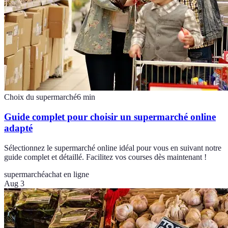
Choix du supermarché
6
min
Guide complet pour choisir un supermarché online
adapté
Sélectionnez le supermarché online idéal pour vous en suivant notre
guide complet et détaillé. Facilitez vos courses dès maintenant !
supermarché
achat en ligne
Aug 3