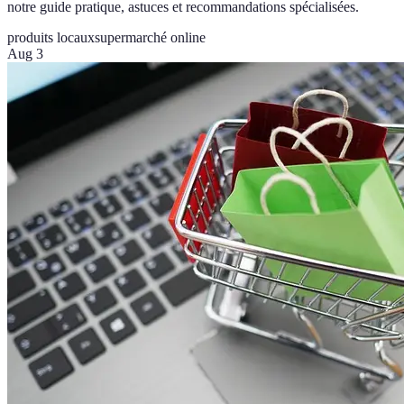
notre guide pratique, astuces et recommandations spécialisées.
produits locaux
supermarché online
Aug 3