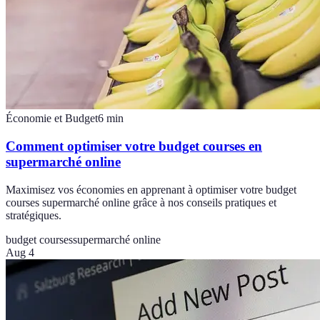
Économie et Budget
6
min
Comment optimiser votre budget courses en
supermarché online
Maximisez vos économies en apprenant à optimiser votre budget
courses supermarché online grâce à nos conseils pratiques et
stratégiques.
budget courses
supermarché online
Aug 4