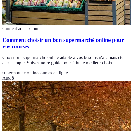
Guide d'achat
5
min
Comment choisir un bon supermarché online pour
vos courses
Choisir un supermarché online adapté à vos besoins n'a jamais été
aussi simple. Suivez notre guide pour faire le meilleur choix.
supermarché online
courses en ligne
Aug 8