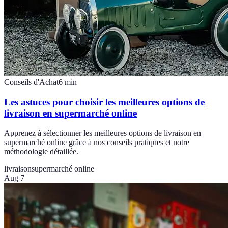
Conseils d'Achat
6
min
Les astuces pour choisir les meilleures options de
livraison en supermarché online
Apprenez à sélectionner les meilleures options de livraison en
supermarché online grâce à nos conseils pratiques et notre
méthodologie détaillée.
livraison
supermarché online
Aug 7