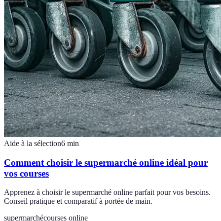
Aide à la sélection
6
min
Comment choisir le supermarché online idéal pour
vos courses
Apprenez à choisir le supermarché online parfait pour vos besoins.
Conseil pratique et comparatif à portée de main.
supermarché
courses online