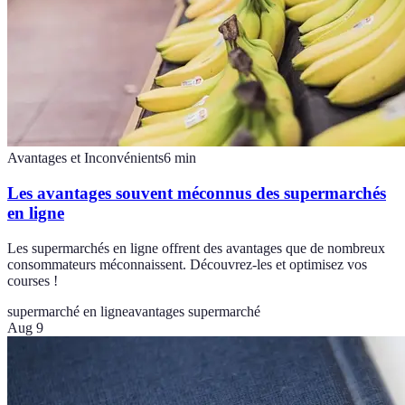
Avantages et Inconvénients
6
min
Les avantages souvent méconnus des supermarchés
en ligne
Les supermarchés en ligne offrent des avantages que de nombreux
consommateurs méconnaissent. Découvrez-les et optimisez vos
courses !
supermarché en ligne
avantages supermarché
Aug 9