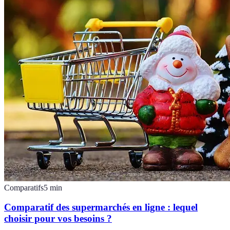
Comparatifs
5
min
Comparatif des supermarchés en ligne : lequel
choisir pour vos besoins ?