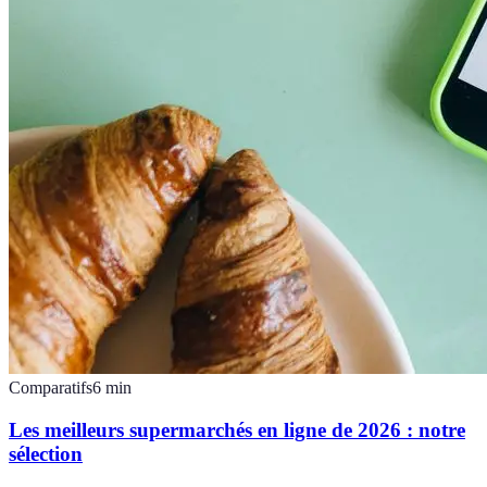
Comparatifs
6
min
Les meilleurs supermarchés en ligne de 2026 : notre
sélection