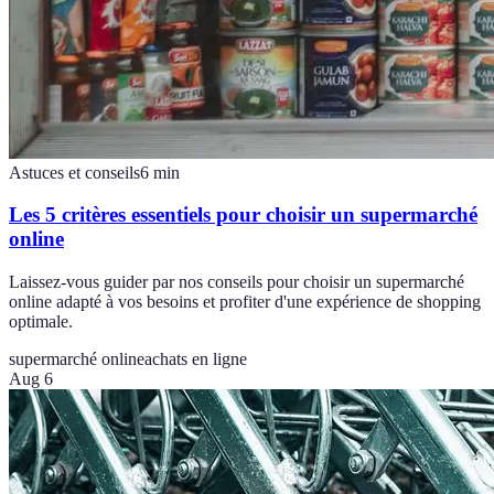
Astuces et conseils
6
min
Les 5 critères essentiels pour choisir un supermarché
online
Laissez-vous guider par nos conseils pour choisir un supermarché
online adapté à vos besoins et profiter d'une expérience de shopping
optimale.
supermarché online
achats en ligne
Aug 6