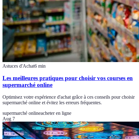
Astuces d'Achat
6
min
Les meilleures pratiques pour choisir vos courses en
supermarché online
Optimisez votre expérience d'achat grâce à ces conseils pour choisir
supermarché online et évitez les erreurs fréquentes.
supermarché online
acheter en ligne
Aug 7