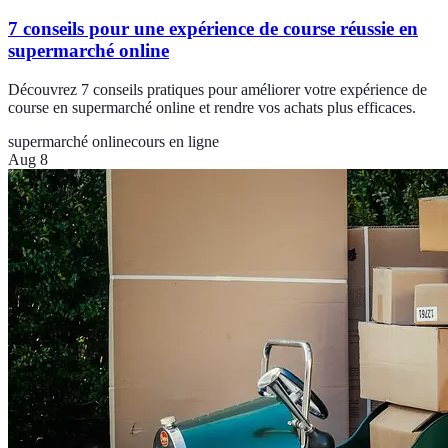
7 conseils pour une expérience de course réussie en
supermarché online
Découvrez 7 conseils pratiques pour améliorer votre expérience de
course en supermarché online et rendre vos achats plus efficaces.
supermarché online
cours en ligne
Aug 8