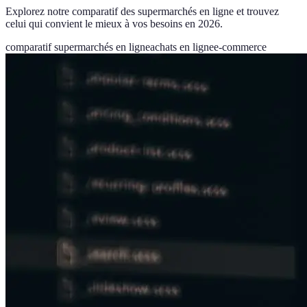
Explorez notre comparatif des supermarchés en ligne et trouvez
celui qui convient le mieux à vos besoins en 2026.
comparatif supermarchés en ligne
achats en ligne
e-commerce