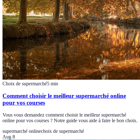
Choix de supermarché
5
min
Comment choisir le meilleur supermarché online
pour vos courses
Vous vous demandez comment choisir le meilleur supermarché
online pour vos courses ? Notre guide vous aide à faire le bon choix.
supermarché online
choix de supermarché
Aug 8