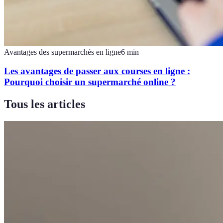
Avantages des supermarchés en ligne
6
min
Les avantages de passer aux courses en ligne :
Pourquoi choisir un supermarché online ?
Tous les articles