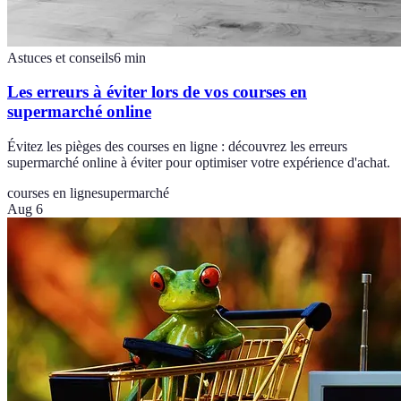
Astuces et conseils
6
min
Les erreurs à éviter lors de vos courses en
supermarché online
Évitez les pièges des courses en ligne : découvrez les erreurs
supermarché online à éviter pour optimiser votre expérience d'achat.
courses en ligne
supermarché
Aug 6