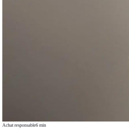
Achat responsable
6
min