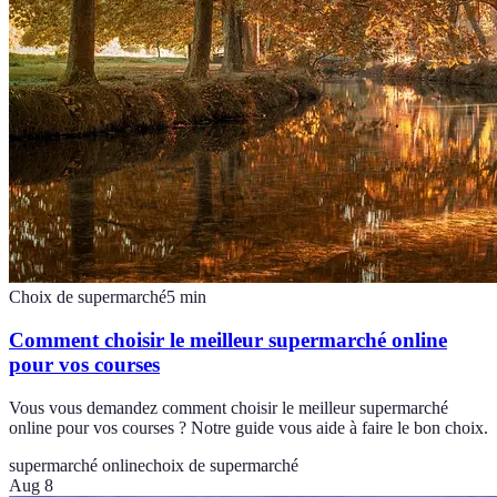
Choix de supermarché
5
min
Comment choisir le meilleur supermarché online
pour vos courses
Vous vous demandez comment choisir le meilleur supermarché
online pour vos courses ? Notre guide vous aide à faire le bon choix.
supermarché online
choix de supermarché
Aug 8