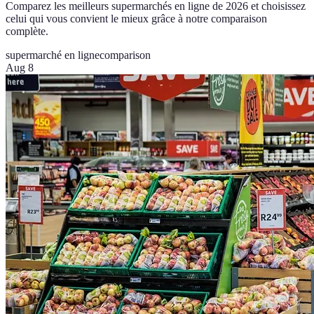
Comparez les meilleurs supermarchés en ligne de 2026 et choisissez
celui qui vous convient le mieux grâce à notre comparaison
complète.
supermarché en ligne
comparison
Aug 8