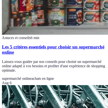
Astuces et conseils
6
min
Les 5 critères essentiels pour choisir un supermarché
online
Laissez-vous guider par nos conseils pour choisir un supermarché
online adapté à vos besoins et profiter d'une expérience de shopping
optimale.
supermarché online
achats en ligne
Aug 6