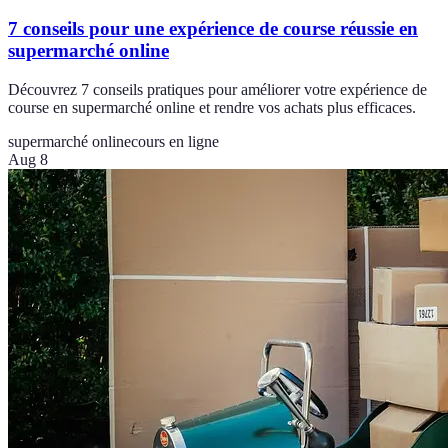
7 conseils pour une expérience de course réussie en
supermarché online
Découvrez 7 conseils pratiques pour améliorer votre expérience de
course en supermarché online et rendre vos achats plus efficaces.
supermarché online
cours en ligne
Aug 8