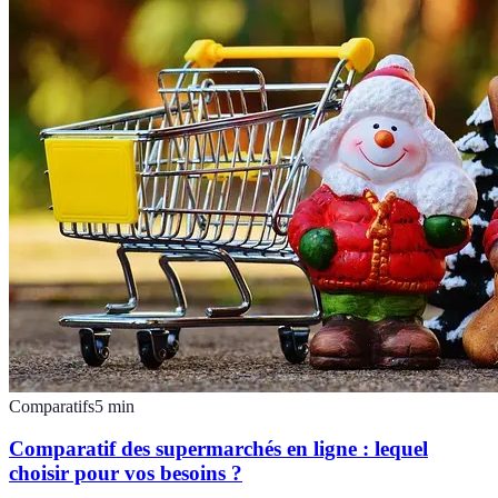
Comparatifs
5
min
Comparatif des supermarchés en ligne : lequel
choisir pour vos besoins ?