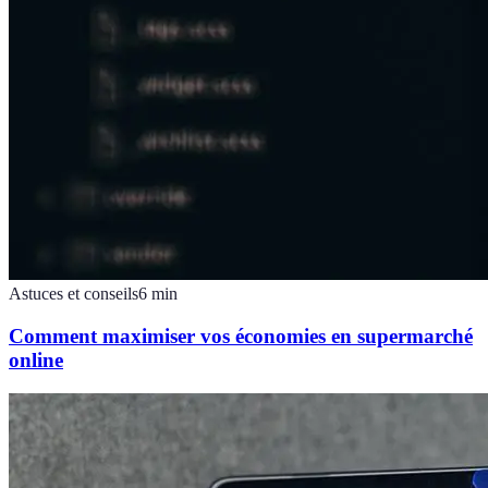
Astuces et conseils
6
min
Comment maximiser vos économies en supermarché
online