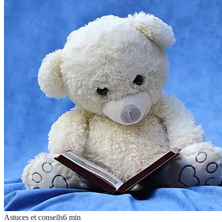
Astuces et conseils
6
min