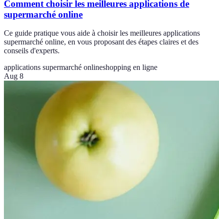
Comment choisir les meilleures applications de
supermarché online
Ce guide pratique vous aide à choisir les meilleures applications
supermarché online, en vous proposant des étapes claires et des
conseils d'experts.
applications supermarché online
shopping en ligne
Aug 8