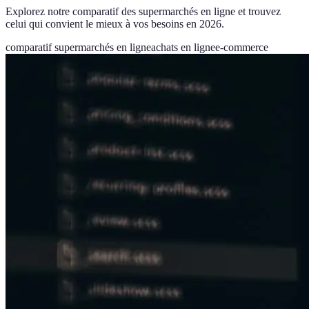
Explorez notre comparatif des supermarchés en ligne et trouvez
celui qui convient le mieux à vos besoins en 2026.
comparatif supermarchés en ligne
achats en ligne
e-commerce