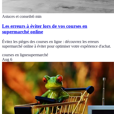
Astuces et conseils
6
min
Les erreurs à éviter lors de vos courses en
supermarché online
Évitez les pièges des courses en ligne : découvrez les erreurs
supermarché online à éviter pour optimiser votre expérience d'achat.
courses en ligne
supermarché
Aug 6