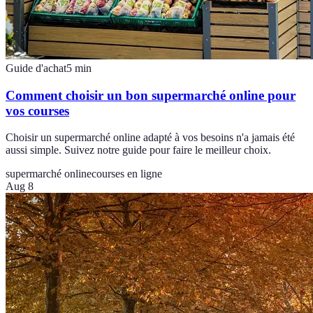
Guide d'achat
5
min
Comment choisir un bon supermarché online pour
vos courses
Choisir un supermarché online adapté à vos besoins n'a jamais été
aussi simple. Suivez notre guide pour faire le meilleur choix.
supermarché online
courses en ligne
Aug 8