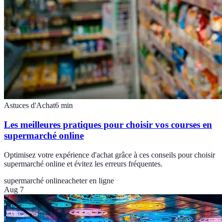
Astuces d'Achat
6
min
Les meilleures pratiques pour choisir vos courses en
supermarché online
Optimisez votre expérience d'achat grâce à ces conseils pour choisir
supermarché online et évitez les erreurs fréquentes.
supermarché online
acheter en ligne
Aug 7