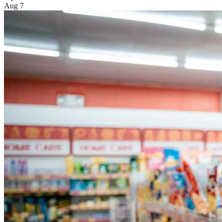
Aug 7