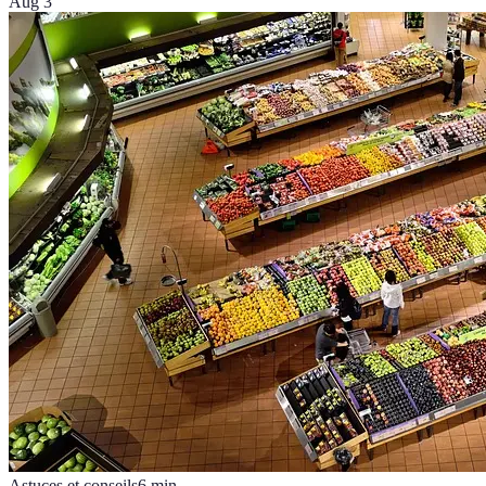
Aug 3
Astuces et conseils
6
min