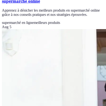
supermarché online
Apprenez à dénicher les meilleurs produits en supermarché online
grâce à nos conseils pratiques et nos stratégies éprouvées.
supermarché en ligne
meilleurs produits
Aug 5