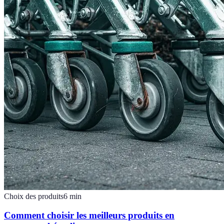
Choix des produits
6
min
Comment choisir les meilleurs produits en