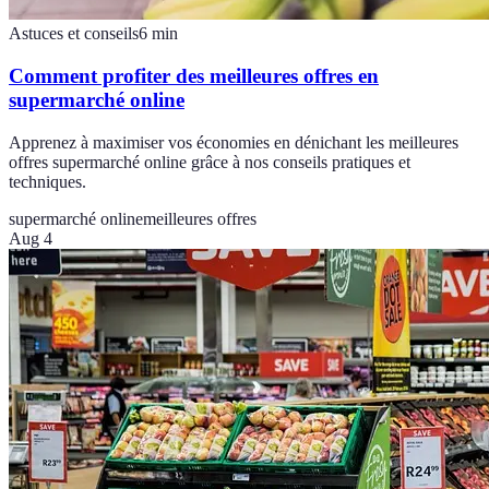
Astuces et conseils
6
min
Comment profiter des meilleures offres en
supermarché online
Apprenez à maximiser vos économies en dénichant les meilleures
offres supermarché online grâce à nos conseils pratiques et
techniques.
supermarché online
meilleures offres
Aug 4