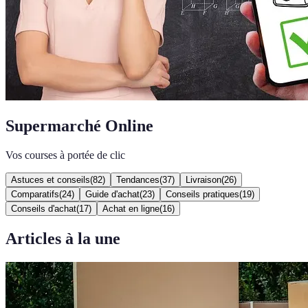
Supermarché Online
Vos courses à portée de clic
Astuces et conseils
(
82
)
Tendances
(
37
)
Livraison
(
26
)
Comparatifs
(
24
)
Guide d'achat
(
23
)
Conseils pratiques
(
19
)
Conseils d'achat
(
17
)
Achat en ligne
(
16
)
Articles à la une