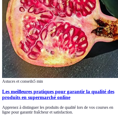
Astuces et conseils
5
min
Les meilleures pratiques pour garantir la qualité des
produits en supermarché online
Apprenez à distinguer les produits de qualité lors de vos courses en
ligne pour garantir fraîcheur et satisfaction.