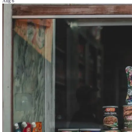
Aug 6