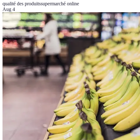
qualité des produits
supermarché online
Aug 4