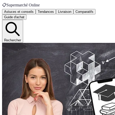
📋
Supermarché Online
Astuces et conseils
Tendances
Livraison
Comparatifs
Guide d'achat
Rechercher