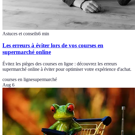
Astuces et conseils
6
min
Les erreurs à éviter lors de vos courses en
supermarché online
Évitez les pièges des courses en ligne : découvrez les erreurs
supermarché online à éviter pour optimiser votre expérience d'achat.
courses en ligne
supermarché
Aug 6