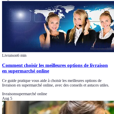
Livraison
6
min
Comment choisir les meilleures options de livraison
en supermarché online
Ce guide pratique vous aide à choisir les meilleures options de
livraison en supermarché online, avec des conseils et astuces utiles.
livraison
supermarché online
Aug 5