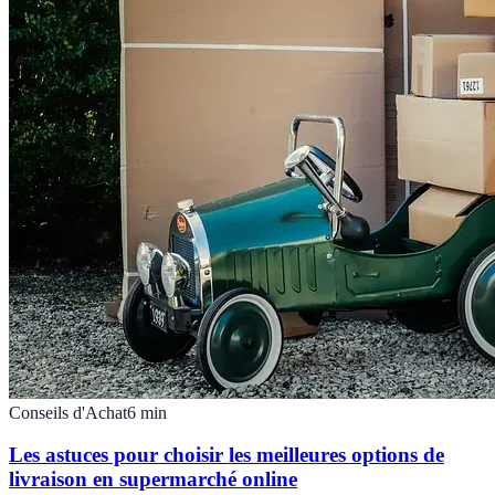
Conseils d'Achat
6
min
Les astuces pour choisir les meilleures options de
livraison en supermarché online