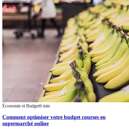
Économie et Budget
6
min
Comment optimiser votre budget courses en
supermarché online