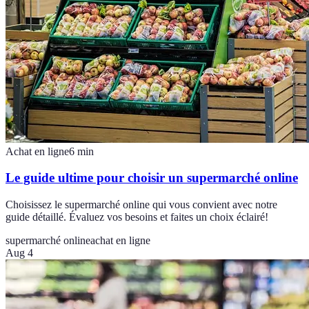
Achat en ligne
6
min
Le guide ultime pour choisir un supermarché online
Choisissez le supermarché online qui vous convient avec notre
guide détaillé. Évaluez vos besoins et faites un choix éclairé!
supermarché online
achat en ligne
Aug 4