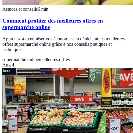
Astuces et conseils
6
min
Comment profiter des meilleures offres en
supermarché online
Apprenez à maximiser vos économies en dénichant les meilleures
offres supermarché online grâce à nos conseils pratiques et
techniques.
supermarché online
meilleures offres
Aug 4