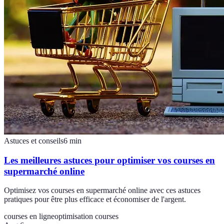
Astuces et conseils
6
min
Les meilleures astuces pour optimiser vos courses en
supermarché online
Optimisez vos courses en supermarché online avec ces astuces
pratiques pour être plus efficace et économiser de l'argent.
courses en ligne
optimisation courses