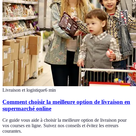
Livraison et logistique
6
min
Comment choisir la meilleure option de livraison en
supermarché online
Ce guide vous aide à choisir la meilleure option de livraison pour
vos courses en ligne. Suivez nos conseils et évitez les erreurs
courantes.