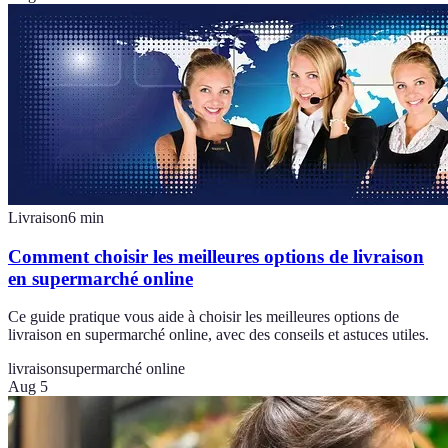
Livraison
6
min
Comment choisir les meilleures options de livraison
en supermarché online
Ce guide pratique vous aide à choisir les meilleures options de
livraison en supermarché online, avec des conseils et astuces utiles.
livraison
supermarché online
Aug 5