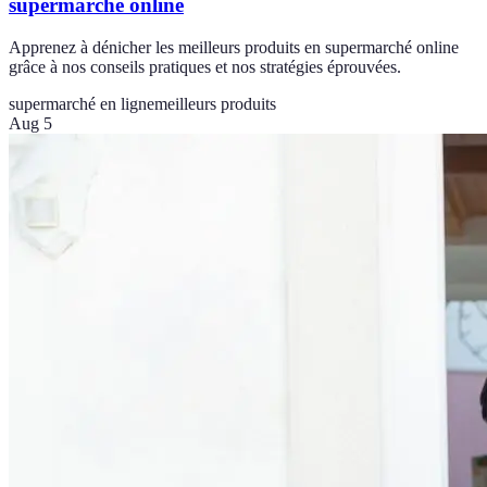
supermarché online
Apprenez à dénicher les meilleurs produits en supermarché online
grâce à nos conseils pratiques et nos stratégies éprouvées.
supermarché en ligne
meilleurs produits
Aug 5