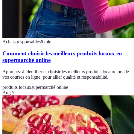
Achats responsables
6
min
Comment choisir les meilleurs produits locaux en
supermarché online
Apprenez à identifier et choisir les meilleurs produits locaux lors de
vos courses en ligne, pour allier qualité et responsabilité.
produits locaux
supermarché online
Aug 5