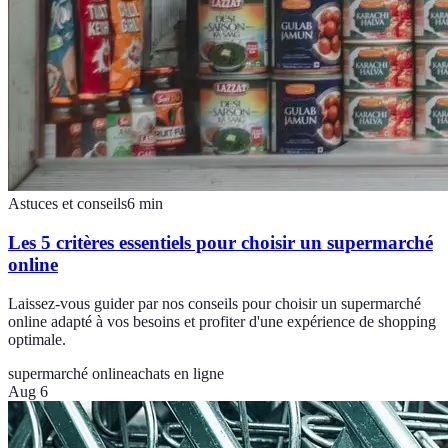
Astuces et conseils
6
min
Les 5 critères essentiels pour choisir un supermarché
online
Laissez-vous guider par nos conseils pour choisir un supermarché
online adapté à vos besoins et profiter d'une expérience de shopping
optimale.
supermarché online
achats en ligne
Aug 6