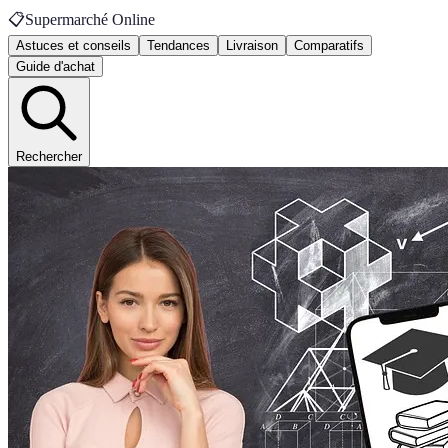
📋
Supermarché Online
Astuces et conseils
Tendances
Livraison
Comparatifs
Guide d'achat
Rechercher