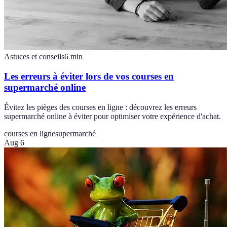
Astuces et conseils
6
min
Les erreurs à éviter lors de vos courses en
supermarché online
Évitez les pièges des courses en ligne : découvrez les erreurs
supermarché online à éviter pour optimiser votre expérience d'achat.
courses en ligne
supermarché
Aug 6