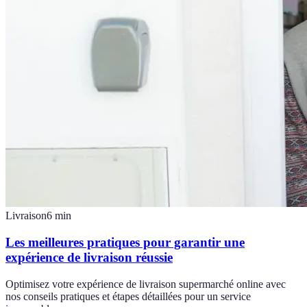
Livraison
6
min
Les meilleures pratiques pour garantir une
expérience de livraison réussie
Optimisez votre expérience de livraison supermarché online avec
nos conseils pratiques et étapes détaillées pour un service