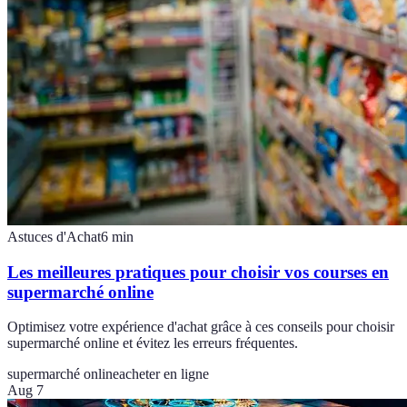
Astuces d'Achat
6
min
Les meilleures pratiques pour choisir vos courses en
supermarché online
Optimisez votre expérience d'achat grâce à ces conseils pour choisir
supermarché online et évitez les erreurs fréquentes.
supermarché online
acheter en ligne
Aug 7