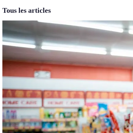
Tous les articles