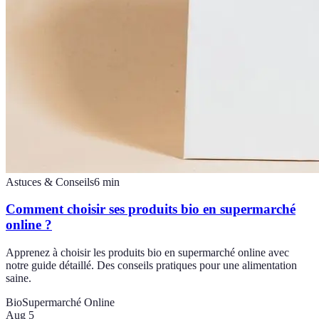
Astuces & Conseils
6
min
Comment choisir ses produits bio en supermarché
online ?
Apprenez à choisir les produits bio en supermarché online avec
notre guide détaillé. Des conseils pratiques pour une alimentation
saine.
Bio
Supermarché Online
Aug 5