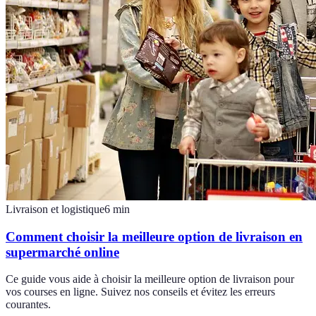
Livraison et logistique
6
min
Comment choisir la meilleure option de livraison en
supermarché online
Ce guide vous aide à choisir la meilleure option de livraison pour
vos courses en ligne. Suivez nos conseils et évitez les erreurs
courantes.