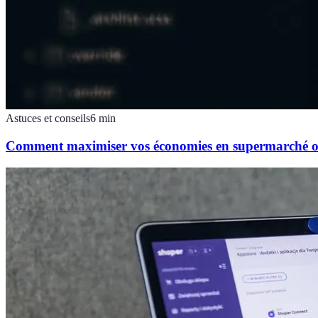
Astuces et conseils
6
min
Comment maximiser vos économies en supermarché o