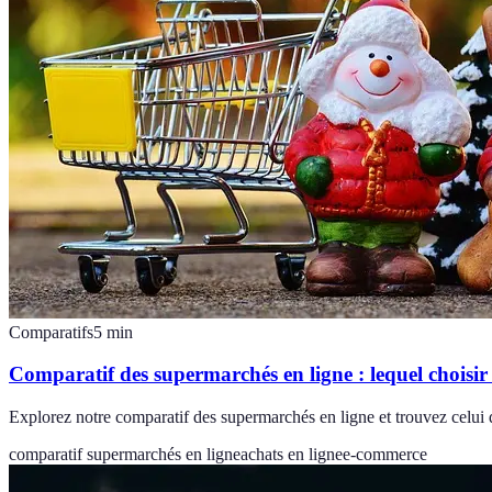
Comparatifs
5
min
Comparatif des supermarchés en ligne : lequel choisir
Explorez notre comparatif des supermarchés en ligne et trouvez celui 
comparatif supermarchés en ligne
achats en ligne
e-commerce