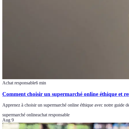
Achat responsable
6
min
Comment choisir un supermarché online éthique et r
Apprenez à choisir un supermarché online éthique avec notre guide déta
supermarché online
achat responsable
Aug 9