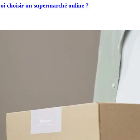
uoi choisir un supermarché online ?