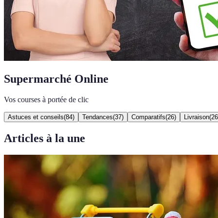
Supermarché Online
Vos courses à portée de clic
Astuces et conseils
(
84
)
Tendances
(
37
)
Comparatifs
(
26
)
Livraison
(
26
Articles à la une