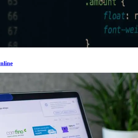
nline